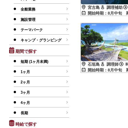
宮古島
調理補助
全般業務
開始時期：8月中旬
施設管理
テーマパーク
キャンプ・グランピング
期間で探す
短期 (1ヶ月未満)
石垣島
調理師
開始時期：8月中旬
1ヶ月
2ヶ月
3ヶ月
4ヶ月
長期
時給で探す