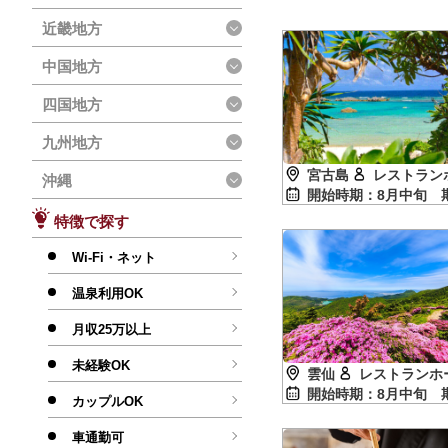
近畿地方
中国地方
四国地方
九州地方
宮古島
レストラン
沖縄
開始時期：8月中旬
特徴で探す
Wi-Fi・ネット
温泉利用OK
月収25万以上
未経験OK
雲仙
レストランホ
開始時期：8月中旬
カップルOK
車通勤可