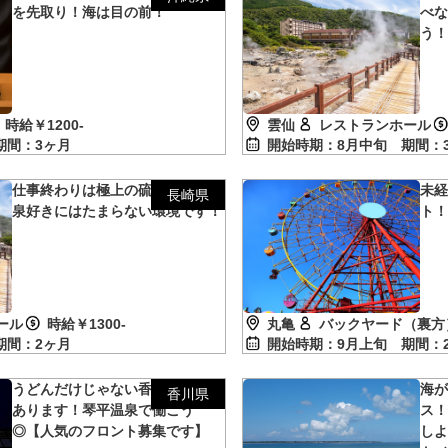
を先取り！海は目の前！
べ
う
時給￥1200-
雲仙
レストランホール
期間：3ヶ月
開始時期：8月中旬
期間：
仕事終わりは極上の硫黄泉へ♪温
未経
長崎県
泉好きにはたまらない環境です！
ト
ール
時給￥1300-
丸亀
バックヤード（裏方
期間：2ヶ月
開始時期：9月上旬
期間：
うどんだけじゃない香川！温泉も
海
香川県
あります！琴平温泉で働こう
ス
◎【人気のフロント募集です】
しよ