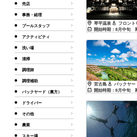
売店
事務・経理
琴平温泉
フロント
プールスタッフ
開始時期：8月中旬
アクティビティ
洗い場
清掃
調理師
調理補助
宮古島
バックヤー
開始時期：8月中旬
バックヤード（裏方）
ドライバー
その他
農業
スキー場