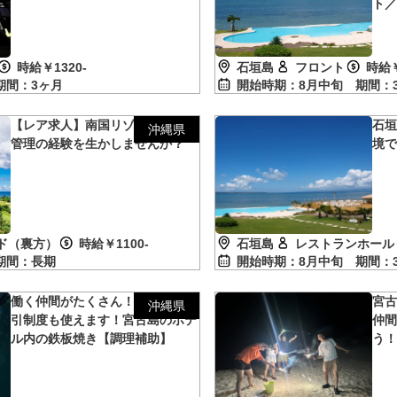
ト
時給￥1320-
石垣島
フロント
時給￥
期間：3ヶ月
開始時期：8月中旬
期間：
【レア求人】南国リゾートで施設
石
沖縄県
管理の経験を生かしませんか？
境
ド（裏方）
時給￥1100-
石垣島
レストランホール
期間：長期
開始時期：8月中旬
期間：
働く仲間がたくさん！施設内の割
宮
沖縄県
引制度も使えます！宮古島のホテ
仲
ル内の鉄板焼き【調理補助】
う