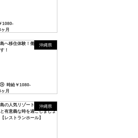
／
1080-
3ヶ月
垣島へ移住体験！働きやすい環
沖縄県
です！
時給￥1080-
3ヶ月
古島の人気リゾート地で出会う
沖縄県
間と有意義な時を過ごしましょ
！【レストランホール】