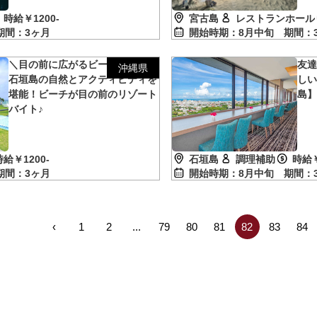
時給￥1200-
宮古島
レストランホール
期間：3ヶ月
開始時期：8月中旬
期間：
＼目の前に広がるビーチに感動／
友達
沖縄県
石垣島の自然とアクティビティを
し
堪能！ビーチが目の前のリゾート
島
バイト♪
石垣島
調理補助
時給￥
時給￥1200-
開始時期：8月中旬
期間：
期間：3ヶ月
‹
1
2
...
79
80
81
82
83
84