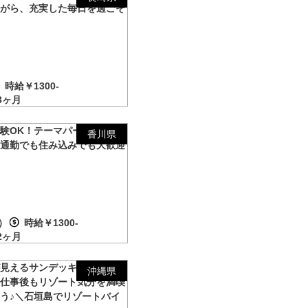
ながら、充実した毎日を過ごそ
！
時給￥1300-
3ヶ月
験OK！テーマパークキャス
香川県
！通勤でも住み込みでも大歓迎
）
時給￥1300-
2ヶ月
が見えるサンデッキでリラック
沖縄県
！仕事後もリゾート気分を満喫
う♪＼石垣島でリゾートバイ