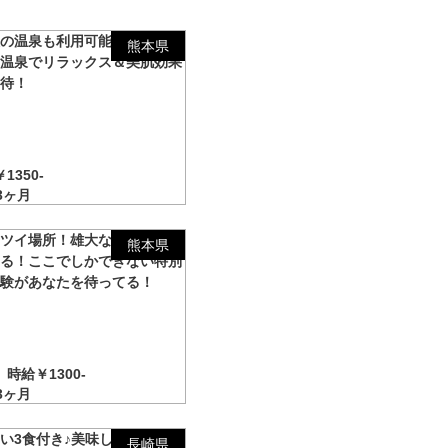
設の温泉も利用可能！仕事終わ
熊本県
は温泉でリラックス＆美肌効果
期待！
1350-
3ヶ月
アツイ場所！雄大な景色の中で
熊本県
ける！ここでしかできない特別
経験があなたを待ってる！
時給￥1300-
3ヶ月
い3食付き♪美味しいご飯を食
長崎県