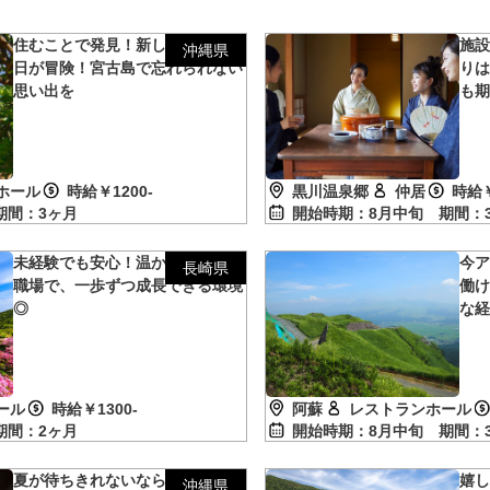
住むことで発見！新しい沖縄◎毎
施
沖縄県
日が冒険！宮古島で忘れられない
り
思い出を
も
ホール
時給￥1200-
黒川温泉郷
仲居
時給￥
期間：3ヶ月
開始時期：8月中旬
期間：
未経験でも安心！温かい雰囲気の
今
長崎県
職場で、一歩ずつ成長できる環境
働
◎
な
ール
時給￥1300-
阿蘇
レストランホール
期間：2ヶ月
開始時期：8月中旬
期間：
夏が待ちきれないなら沖縄へ！夏
嬉し
沖縄県