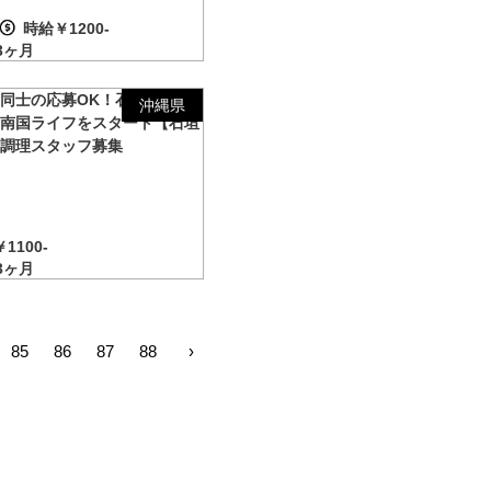
時給￥1200-
3ヶ月
同士の応募OK！石垣島で楽
沖縄県
い南国ライフをスタート【石垣
】調理スタッフ募集
1100-
3ヶ月
85
86
87
88
›