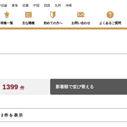
甲信越
東海
近畿
中国
四国
九州
沖縄
特集一覧
主な職種
初めての方へ
お問い合わせ
よくあるご質問
円
1399
数
件
312件を表示