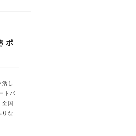
きポ
生活し
ートバ
。全国
作りな