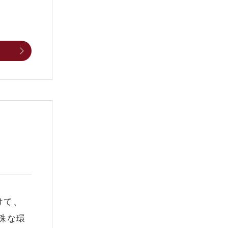
けて、
殊な環