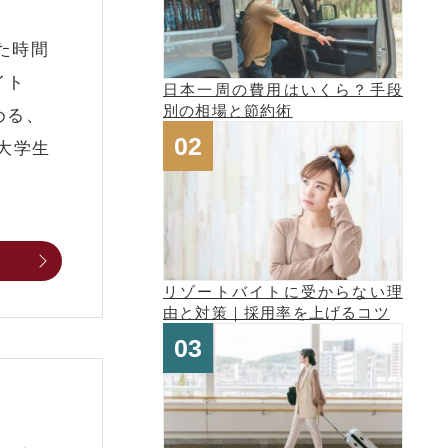
た時間
イト
日本一周の費用はいくら？手段
別の相場と節約術
める、
大学生
リゾートバイトに受からない理
由と対策｜採用率を上げるコツ