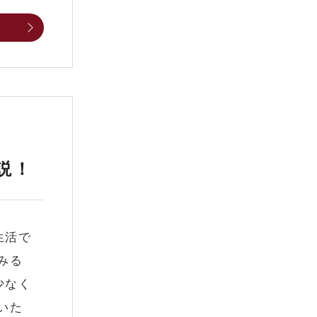
説！
生活で
みる
少なく
いた