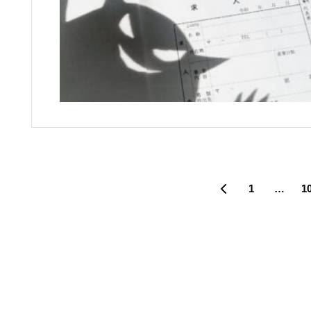
1
…
1