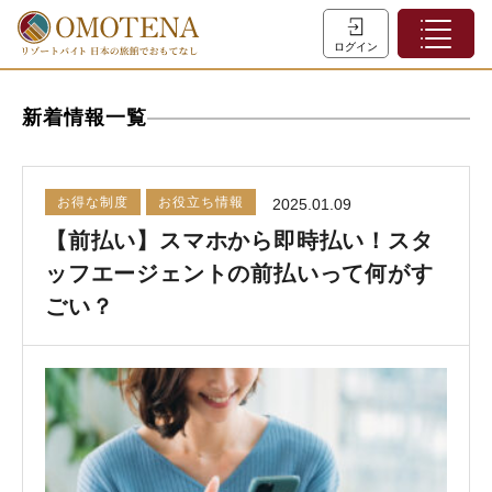
ホーム
ログイン
こだわり検索
新着情報一覧
特集一覧
主な職種
お得な制度
お役立ち情報
2025.01.09
初めての方へ
【前払い】スマホから即時払い！スタ
お問い合わせ
ッフエージェントの前払いって何がす
ヘルプ
ごい？
会員登録
LINEでログイン
0120-932-959