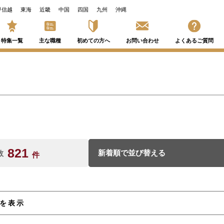
甲信越
東海
近畿
中国
四国
九州
沖縄
特集一覧
主な職種
初めての方へ
お問い合わせ
よくあるご質問
K
821
数
件
件を表示