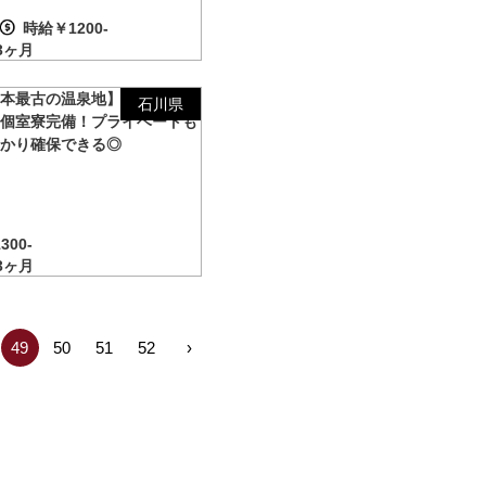
時給￥1200-
3ヶ月
日本最古の温泉地】徒歩数分の
石川県
全個室寮完備！プライベートも
っかり確保できる◎
300-
3ヶ月
49
50
51
52
›