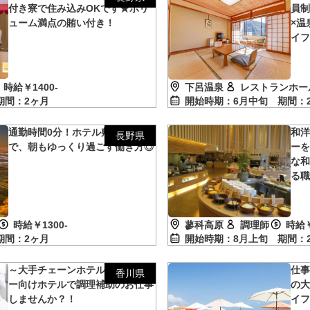
付き寮で住み込みOKです★ボリ
員
ューム満点の賄い付き！
×温
イ
時給￥1400-
下呂温泉
レストランホー
期間：2ヶ月
開始時期：6月中旬
期間：
通勤時間0分！ホテル敷地内の寮
和
長野県
で、朝もゆっくり過ごす働き方◎
ー
な
る
時給￥1300-
蓼科高原
調理師
時給￥
期間：2ヶ月
開始時期：8月上旬
期間：
～大手チェーンホテル～ファミリ
仕
香川県
ー向けホテルで調理補助のお仕事
の
しませんか？！
イフ