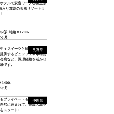
制ホテルで安定ワーク◎個室寮
泉入り放題の美肌リゾートラ
フ！
ル
時給￥1200-
2ヶ月
洋中＋スイーツと幅広いメニュ
長野県
を提供するビュッフェや本格的
和会席など、調理経験を活かせ
職場です。
1400-
2ヶ月
事もプライベートも充実！沖縄
沖縄県
大自然に囲まれて、最高の島ラ
をスタート♪