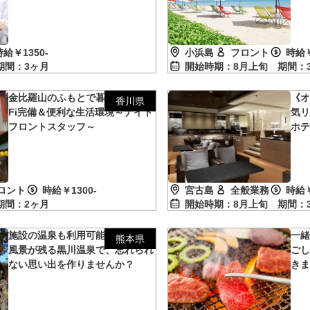
時給￥1350-
小浜島
フロント
時給￥
期間：3ヶ月
開始時期：8月上旬
期間：
金比羅山のふもとで暮らす！Wi-
《
香川県
Fi完備＆便利な生活環境～ナイト
気
フロントスタッフ～
ホ
ロント
時給￥1300-
宮古島
全般業務
時給￥
期間：2ヶ月
開始時期：8月上旬
期間：
施設の温泉も利用可能！日本の原
一
熊本県
風景が残る黒川温泉で、忘れられ
ご
ない思い出を作りませんか？
き