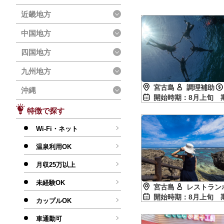
近畿地方
中国地方
四国地方
九州地方
宮古島
調理補助
沖縄
開始時期：8月上旬
特徴で探す
Wi-Fi・ネット
温泉利用OK
月収25万以上
未経験OK
宮古島
レストラン
開始時期：8月上旬
カップルOK
車通勤可