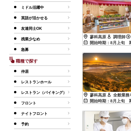
ミドル活躍中
英語が活かせる
友達同士OK
蓼科高原
調理師
残業少なめ
開始時期：8月上旬
急募
職種で探す
仲居
レストランホール
レストラン（バイキング）
蓼科高原
全般業務
開始時期：8月上旬
フロント
ナイトフロント
予約