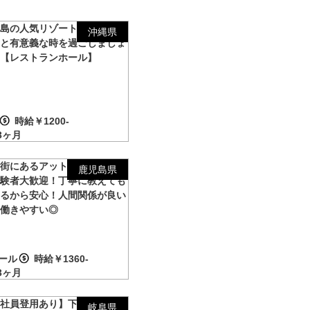
古島の人気リゾート地で出会う
沖縄県
間と有意義な時を過ごしましょ
！【レストランホール】
時給￥1200-
3ヶ月
泉街にあるアットホームな宿！
鹿児島県
経験者大歓迎！丁寧に教えても
えるから安心！人間関係が良い
ら働きやすい◎
ール
時給￥1360-
3ヶ月
正社員登用あり】下呂温泉の会
岐阜県