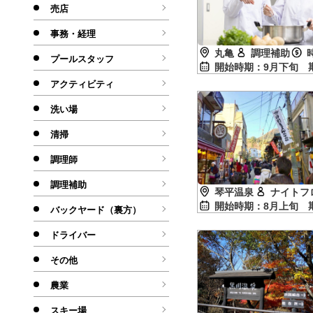
売店
事務・経理
丸亀
調理補助
プールスタッフ
開始時期：9月下旬
アクティビティ
洗い場
清掃
調理師
調理補助
琴平温泉
ナイトフ
開始時期：8月上旬
バックヤード（裏方）
ドライバー
その他
農業
スキー場