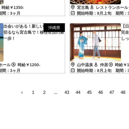
時給￥1350-
宮古島
レストランホール
期間：3ヶ月
開始時期：8月上旬
期間：
出会いがある！新しいスタートを
【
沖縄県
切るなら宮古島で！移住生活の第
完
一歩！
し
山中温泉
仲居
時給￥1
ホール
時給￥1200-
開始時期：8月上旬
期間：
期間：3ヶ月
‹
1
2
...
43
44
45
46
47
48