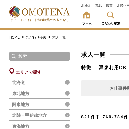
北海道
東北
関東
北陸・
ホーム
こだわり検索
HOME
こだわり検索
求人一覧
求人一覧
特徴
温泉利用O
エリアで探す
北海道
お仕事件
東北地方
関東地方
北陸・甲信越地方
821件中 769-784
東海地方