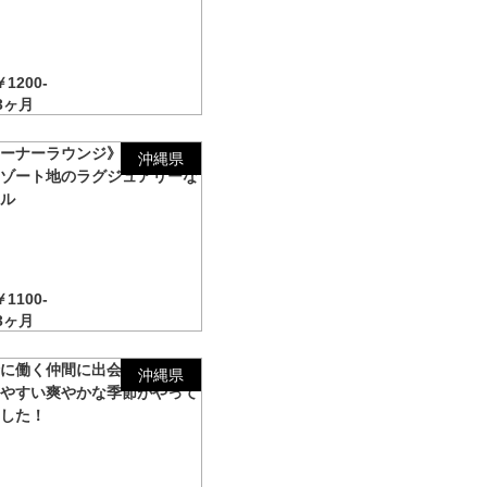
1200-
3ヶ月
オーナーラウンジ》宮古島大人
沖縄県
リゾート地のラグジュアリーな
テル
1100-
3ヶ月
緒に働く仲間に出会えます！過
沖縄県
しやすい爽やかな季節がやって
ました！