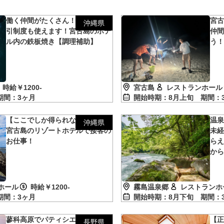
働く仲間がたくさん！施設内の割
宮
沖縄県
引制度も使えます！宮古島のホテ
仲
ル内の鉄板焼き【調理補助】
う
時給￥1200-
宮古島
レストランホール
期間：3ヶ月
開始時期：8月上旬
期間：
【ここでしか得られない体験！】
温
沖縄県
宮古島のリゾートホテルで接客の
未
お仕事！
ら
か
ホール
時給￥1200-
霧島温泉郷
レストランホ
期間：3ヶ月
開始時期：8月下旬
期間：
蓼科高原でパティシエ募集！温泉
【
長野県