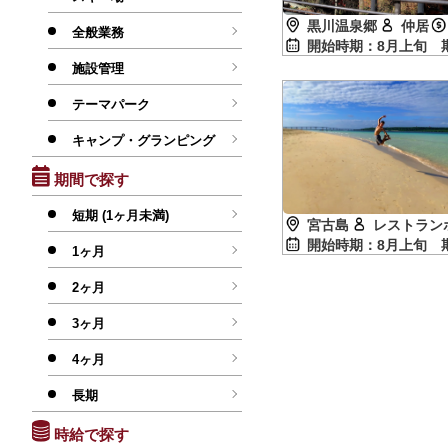
黒川温泉郷
仲居
全般業務
開始時期：8月上旬
施設管理
テーマパーク
キャンプ・グランピング
期間で探す
短期 (1ヶ月未満)
宮古島
レストラン
開始時期：8月上旬
1ヶ月
2ヶ月
3ヶ月
4ヶ月
長期
時給で探す