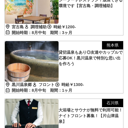
シーフードレストラン！成長できる
環境です【宮古島・調理補助】
宮古島
調理補助
時給￥1200-
開始時期：8月中旬
期間：3ヶ月
熊本県
貸切温泉もあり◎友達やカップルで
応募OK！黒川温泉で特別な思い出
を作ろう
黒川温泉郷
フロント
時給￥1300-
開始時期：8月中旬
期間：1ヶ月
石川県
大浴場とサウナが無料で利用可能！
ナイトフロント募集！【片山津温
泉】