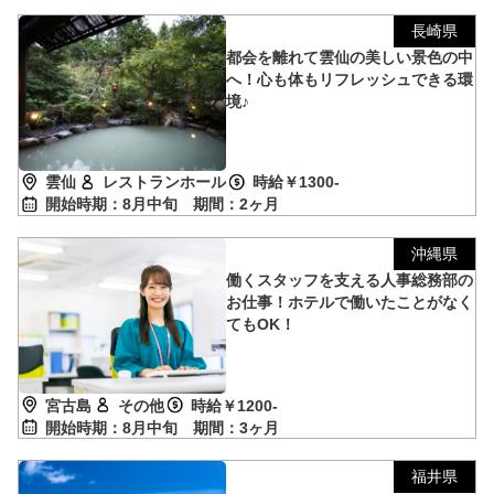
長崎県
都会を離れて雲仙の美しい景色の中
へ！心も体もリフレッシュできる環
境♪
雲仙
レストランホール
時給￥1300-
開始時期：8月中旬
期間：2ヶ月
沖縄県
働くスタッフを支える人事総務部の
お仕事！ホテルで働いたことがなく
てもOK！
宮古島
その他
時給￥1200-
開始時期：8月中旬
期間：3ヶ月
福井県