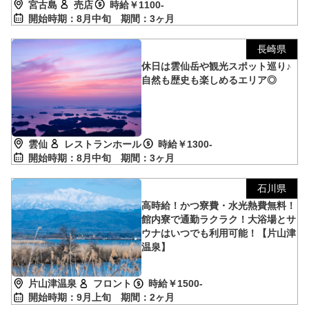
宮古島
売店
時給￥1100-
開始時期：8月中旬
期間：3ヶ月
長崎県
休日は雲仙岳や観光スポット巡り♪
自然も歴史も楽しめるエリア◎
雲仙
レストランホール
時給￥1300-
開始時期：8月中旬
期間：3ヶ月
石川県
高時給！かつ寮費・水光熱費無料！
館内寮で通勤ラクラク！大浴場とサ
ウナはいつでも利用可能！【片山津
温泉】
片山津温泉
フロント
時給￥1500-
開始時期：9月上旬
期間：2ヶ月