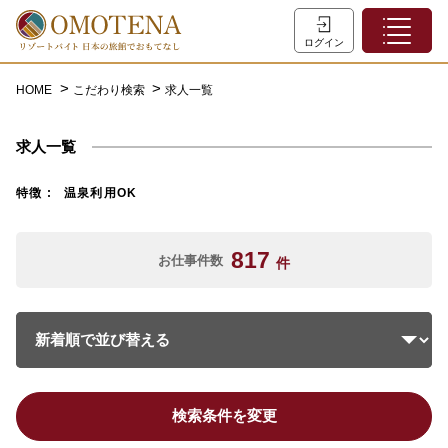
ホーム
ログイン
こだわり検索
HOME
こだわり検索
求人一覧
特集一覧
求人一覧
主な職種
初めての方へ
特徴
温泉利用OK
お問い合わせ
817
お仕事件数
件
よくあるご質問
会員登録
LINEでログイン
検索条件を変更
0120-932-959