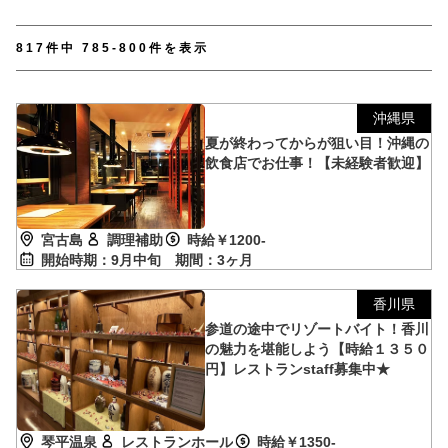
【TEL受付】9:30～18:00 土日・祝日定休
817件中 785-800件を表示
沖縄県
夏が終わってからが狙い目！沖縄の
飲食店でお仕事！【未経験者歓迎】
宮古島
調理補助
時給￥1200-
開始時期：9月中旬
期間：3ヶ月
香川県
参道の途中でリゾートバイト！香川
の魅力を堪能しよう【時給１３５０
円】レストランstaff募集中★
琴平温泉
レストランホール
時給￥1350-