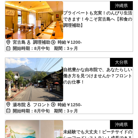
沖縄県
プライベートも充実！のんびり生活
できます！今こそ宮古島へ【和食の
調理補助】
宮古島
調理補助
時給￥1200-
開始時期：8月中旬
期間：3ヶ月
大分県
自然豊かな由布院で、あなたらしい
働き方を見つけませんか？フロント
のお仕事！
湯布院
フロント
時給￥1250-
開始時期：8月中旬
期間：3ヶ月
沖縄県
未経験でも大丈夫！ビーチサイドの