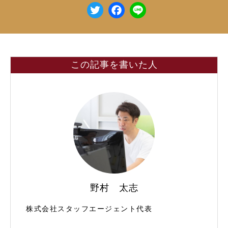
T
F
Li
w
a
n
itt
c
e
e
e
この記事を書いた人
r
b
o
o
k
野村 太志
株式会社スタッフエージェント代表