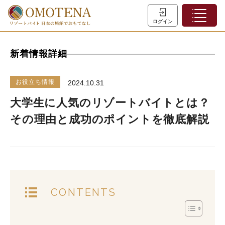
ホーム
ログイン
こだわり検索
新着情報詳細
特集一覧
主な職種
お役立ち情報
2024.10.31
初めての方へ
大学生に人気のリゾートバイトとは？
お問い合わせ
その理由と成功のポイントを徹底解説
ヘルプ
会員登録
LINEでログイン
CONTENTS
0120-932-959