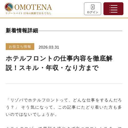
ホーム
ログイン
こだわり検索
新着情報詳細
特集一覧
主な職種
お役立ち情報
2026.03.31
初めての方へ
ホテルフロントの仕事内容を徹底解
お問い合わせ
説！スキル・年収・なり方まで
ヘルプ
会員登録
「リゾバでホテルフロントって、どんな仕事をするんだろ
LINEでログイン
う？」 そう気になって、この記事にたどり着いた方も多
いのではないでしょうか。
0120-932-959