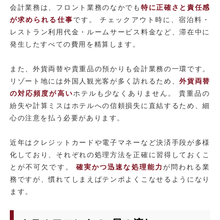
会計業務は、フロント業務のなかでも
特に正確さと責任感
が求められる仕事
です。 チェックアウト時に、宿泊料・
レストラン利用代金・ルームサービス料金など、滞在中に
発生したすべての費用を精算します。
また、外貨両替や貴重品の預かりも会計業務の一環です。
リゾート地には外国人観光客が多く訪れるため、
外貨両替
の対応頻度が高い
ホテルも少なくありません。 貴重品の
紛失や計算ミスはホテルへの信頼損失に直結するため、細
心の注意を払う必要があります。
近年はクレジットカードや電子マネーなど決済手段が多様
化しており、それぞれの処理方法を正確に習得しておくこ
とが不可欠です。
確実かつ迅速な処理能力
が問われる業
務ですが、慣れてしまえばテンポよくこなせるようになり
ます。