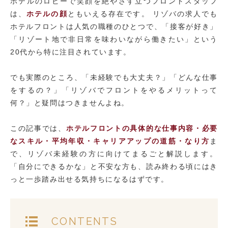
【TEL受付】9:30～18:00 土日・祝日定休
ホテルのロビーで笑顔を絶やさず立つフロントスタッフ
は、
ホテルの顔
ともいえる存在です。 リゾバの求人でも
ホテルフロントは人気の職種のひとつで、「接客が好き」
「リゾート地で非日常を味わいながら働きたい」という
20代から特に注目されています。
でも実際のところ、「未経験でも大丈夫？」「どんな仕事
をするの？」「リゾバでフロントをやるメリットって
何？」と疑問はつきませんよね。
この記事では、
ホテルフロントの具体的な仕事内容・必要
なスキル・平均年収・キャリアアップの道筋・なり方
ま
で、リゾバ未経験の方に向けてまるごと解説します。
「自分にできるかな」と不安な方も、読み終わる頃にはき
っと一歩踏み出せる気持ちになるはずです。
CONTENTS