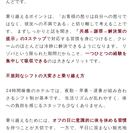
んどです。
乗り越えるポイントは、「お客様の怒りは自分への怒りで
はなく、状況への不満である」と切り離して考えることで
す。 まずしっかりと話を聞き、
「共感→謝罪→解決策の
提示」の3ステップ
で対応する習慣を身につけると、クレ
ームのほとんどは冷静に解決できるようになります。 リ
ゾバという限られた期間だからこそ、
一つひとつの経験を
集中して吸収できる
のは大きなメリットです。
不規則なシフトの大変さと乗り越え方
24時間稼働のホテルでは、夜勤・早番・遅番が組み合わ
さるシフト制が基本です。 生活リズムが乱れやすく、体
への負担を感じるスタッフも少なくありません。
乗り越えるためには、
オフの日に意識的に体を休める習慣
を持つことが大切です。 一方で、平日に混まない観光地