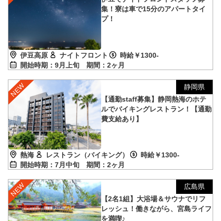
集！寮は車で15分のアパートタイ
プ！
伊豆高原
ナイトフロント
時給￥1300-
開始時期：9月上旬
期間：2ヶ月
静岡県
【通勤staff募集】静岡熱海のホテ
ルでバイキングレストラン！【通勤
費支給あり】
熱海
レストラン（バイキング）
時給￥1300-
開始時期：7月中旬
期間：2ヶ月
広島県
【2名1組】大浴場＆サウナでリフ
レッシュ！働きながら、宮島ライフ
を満喫♪