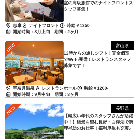
室の高級旅館でのナイトフロントス
タッフ募集！
志摩
ナイトフロント
時給￥1350-
開始時期：8月上旬
期間：2ヶ月
富山県
12時からの通しシフト！完全個室
でWi-Fi完備！レストランスタッフ
募集です！
宇奈月温泉
レストランホール
時給￥1200-
開始時期：9月中旬
期間：3ヶ月
長野県
【幅広い年代のスタッフさんが活躍
中！】絶景を望む長野・白樺湖で調
理補助のお仕事！福利厚生も充実♪