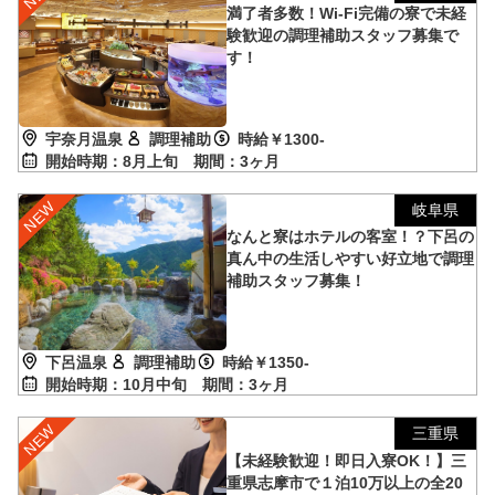
満了者多数！Wi-Fi完備の寮で未経
験歓迎の調理補助スタッフ募集で
す！
宇奈月温泉
調理補助
時給￥1300-
開始時期：8月上旬
期間：3ヶ月
岐阜県
なんと寮はホテルの客室！？下呂の
真ん中の生活しやすい好立地で調理
補助スタッフ募集！
下呂温泉
調理補助
時給￥1350-
開始時期：10月中旬
期間：3ヶ月
三重県
【未経験歓迎！即日入寮OK！】三
重県志摩市で１泊10万以上の全20