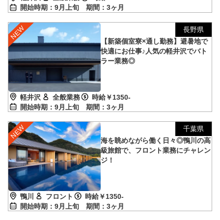
開始時期：9月上旬
期間：3ヶ月
長野県
【新築個室寮×通し勤務】避暑地で
快適にお仕事♪人気の軽井沢でバト
ラー業務◎
軽井沢
全般業務
時給￥1350-
開始時期：9月上旬
期間：3ヶ月
千葉県
海を眺めながら働く日々◎鴨川の高
級旅館で、フロント業務にチャレン
ジ！
鴨川
フロント
時給￥1350-
開始時期：9月上旬
期間：3ヶ月