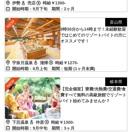
伊勢
売店
時給￥1300-
開始時期：9月下旬
期間：2ヶ月
富山県
9時30分から14時まで！未経験歓迎
ではじめてのリゾートバイトの方に
オススメです！
宇奈月温泉
清掃
時給￥1270-
開始時期：8月上旬
期間：短期 (1ヶ月未満)
岐阜県
【完全個室】寮費/光熱費/交通費/食
費すべて無料の高級旅館でリゾート
バイト始めてみませんか？
下呂温泉
仲居
時給￥1300-
開始時期：9月中旬
期間：3ヶ月