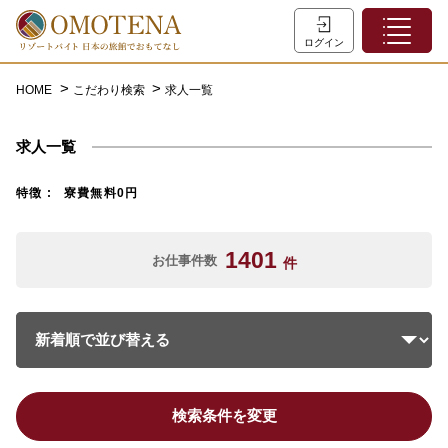
ホーム
ログイン
こだわり検索
HOME
こだわり検索
求人一覧
特集一覧
求人一覧
主な職種
初めての方へ
特徴
寮費無料0円
お問い合わせ
1401
お仕事件数
件
よくあるご質問
会員登録
LINEでログイン
検索条件を変更
0120-932-959