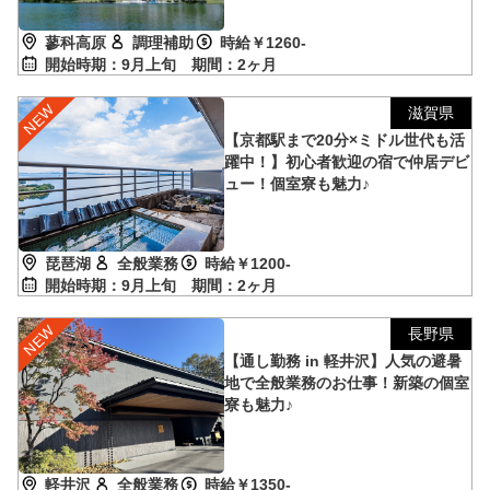
蓼科高原
調理補助
時給￥1260-
開始時期：9月上旬
期間：2ヶ月
滋賀県
【京都駅まで20分×ミドル世代も活
躍中！】初心者歓迎の宿で仲居デビ
ュー！個室寮も魅力♪
琵琶湖
全般業務
時給￥1200-
開始時期：9月上旬
期間：2ヶ月
長野県
【通し勤務 in 軽井沢】人気の避暑
地で全般業務のお仕事！新築の個室
寮も魅力♪
軽井沢
全般業務
時給￥1350-