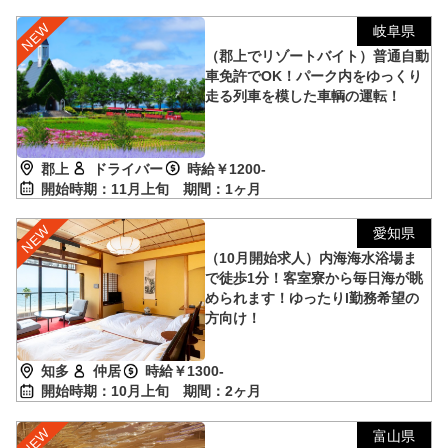
岐阜県
（郡上でリゾートバイト）普通自動
車免許でOK！パーク内をゆっくり
走る列車を模した車輌の運転！
郡上
ドライバー
時給￥1200-
開始時期：11月上旬
期間：1ヶ月
愛知県
（10月開始求人）内海海水浴場ま
で徒歩1分！客室寮から毎日海が眺
められます！ゆったりl勤務希望の
方向け！
知多
仲居
時給￥1300-
開始時期：10月上旬
期間：2ヶ月
富山県