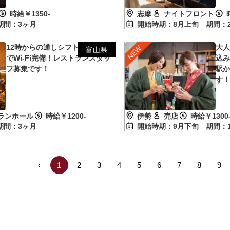
志摩
ナイトフロント
時給￥1350-
開始時期：8月上旬
期間：
期間：3ヶ月
12時からの通しシフト！完全個室
大
富山県
でWi-Fi完備！レストランスタッ
込み
フ募集です！
駅
す
ランホール
時給￥1200-
伊勢
売店
時給￥1300
期間：3ヶ月
開始時期：9月下旬
期間：
‹
1
2
3
4
5
6
7
8
9