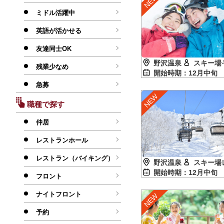
ミドル活躍中
英語が活かせる
友達同士OK
野沢温泉
スキー場
残業少なめ
開始時期：12月中
急募
職種で探す
仲居
レストランホール
レストラン（バイキング）
野沢温泉
スキー場
開始時期：12月中
フロント
ナイトフロント
予約