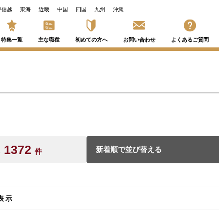
甲信越
東海
近畿
中国
四国
九州
沖縄
特集一覧
主な職種
初めての方へ
お問い合わせ
よくあるご質問
1372
数
件
を表示