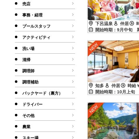
売店
事務・経理
下呂温泉
仲居
プールスタッフ
開始時期：9月中旬
アクティビティ
洗い場
清掃
調理師
調理補助
知多
仲居
時給￥
開始時期：10月上
バックヤード（裏方）
ドライバー
その他
農業
スキー場