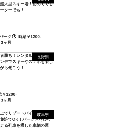
る超大型スキー場！初めてでも
ピーターでも！
パーク
時給￥1200-
3ヶ月
い者勝ち！レンタル受付業務！
長野県
レンデでスキーやスノボを楽し
ながら働こう！
￥1200-
3ヶ月
郡上でリゾートバイト）普通自
岐阜県
免許でOK！パーク内をゆっ
り走る列車を模した車輌の運