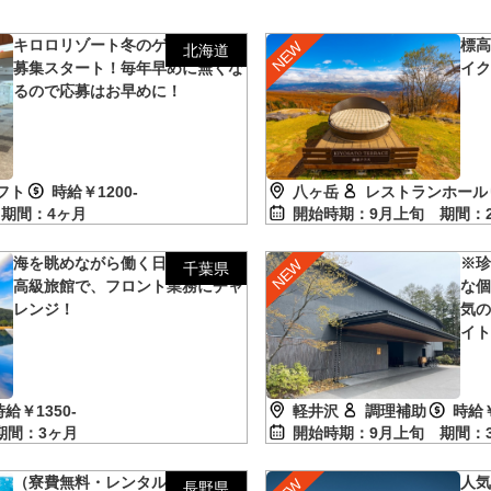
キロロリゾート冬のゲレンデ選考
標高
北海道
募集スタート！毎年早めに無くな
イ
るので応募はお早めに！
八ヶ岳
レストランホール
フト
時給￥1200-
開始時期：9月上旬
期間：
旬
期間：4ヶ月
海を眺めながら働く日々◎鴨川の
※
千葉県
高級旅館で、フロント業務にチャ
な個
レンジ！
気
イ
軽井沢
調理補助
時給￥
時給￥1350-
開始時期：9月上旬
期間：
期間：3ヶ月
（寮費無料・レンタル特典あり・
人
長野県