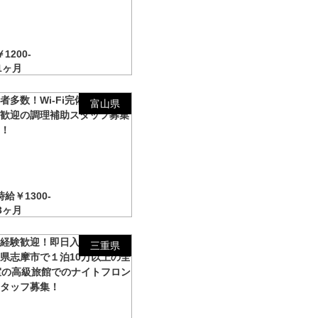
！
1200-
1ヶ月
者多数！Wi-Fi完備の寮で未
富山県
験歓迎の調理補助スタッフ募集
す！
時給￥1300-
3ヶ月
経験歓迎！即日入寮OK！】
三重県
県志摩市で１泊10万以上の全
室の高級旅館でのナイトフロン
スタッフ募集！