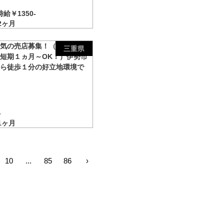
時給￥1350-
2ヶ月
人気の売店募集！（即日！住み
三重県
短期１ヵ月～OK！）伊勢市
から徒歩１分の好立地環境で
！
-
1ヶ月
10
...
85
86
›