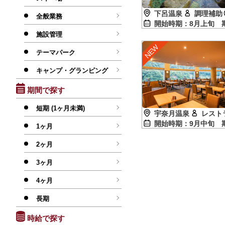
下呂温泉
調理補助
全般業務
開始時期：8月上旬
施設管理
テーマパーク
キャンプ・グランピング
期間で探す
短期 (1ヶ月未満)
宇奈月温泉
レスト
開始時期：9月中旬
1ヶ月
2ヶ月
3ヶ月
4ヶ月
長期
時給で探す