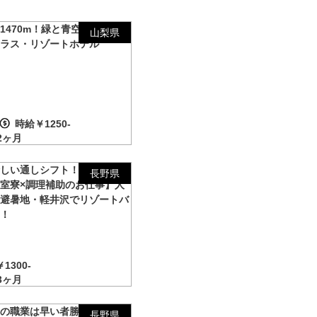
1470m！緑と青空を望む♪ハ
山梨県
クラス・リゾートホテル
時給￥1250-
2ヶ月
珍しい通しシフト！※【キレイ
長野県
室寮×調理補助のお仕事】人
の避暑地・軽井沢でリゾートバ
ト！
1300-
3ヶ月
気の職業は早い者勝ち！日本が
長野県