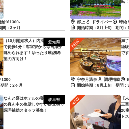
転
時給￥1300-
郡上
ドライバー
時給￥
期間：3ヶ月
開始時期：8月上旬
期間：
（10月開始求人）内海海水浴場ま
満了
愛知県
で徒歩1分！客室寮から毎日海が
経
眺められます！ゆったりl勤務希
で
望の方向け！
宇奈月温泉
調理補助
1300-
開始時期：8月上旬
期間：
旬
期間：2ヶ月
なんと寮はホテルの客室！？下呂
【未
岐阜県
の真ん中の生活しやすい好立地で
三重
調理補助スタッフ募集！
20
ト