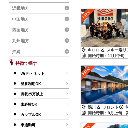
近畿地方
中国地方
四国地方
九州地方
キロロ
スキー場リ
沖縄
開始時期：11月中
特徴で探す
Wi-Fi・ネット
温泉利用OK
月収25万以上
未経験OK
鴨川
フロント
開始時期：9月上旬
カップルOK
車通勤可