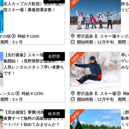
友人カップル大歓迎）長野の超大
誇
型スキー場！募集部署多数！
リ
その他
時給￥1200-
野沢温泉
スキー場キッズ
旬
期間：3ヶ月
開始時期：12月中旬
期間：
【先行募集】スキー場スタッフ募
早
長野県
集開始！（長野県野沢温泉村）大
ゲ
人気レンタルスタッフ早い者勝ち
み
です！
レンタル
時給￥1200-
野沢温泉
スキー場
時給
旬
期間：3ヶ月
開始時期：12月中旬
期間：
【完全個室】寮費/光熱費/交通費/
（
岐阜県
食費すべて無料の高級旅館でリゾ
動車
ートバイト始めてみませんか？
く