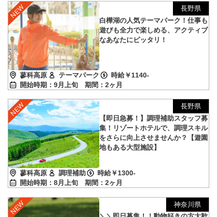
長野県
白樺湖の人気テーマパーク！仕事も
遊びも全力で楽しめる、アクティブ
なあなたにピッタリ！
蓼科高原
テーマパーク
時給￥1140-
開始時期：9月上旬
期間：2ヶ月
長野県
【即日急募！】調理補助スタッフ募
集！リゾートホテルで、調理スキル
をさらに向上させませんか？【遊園
地もある大型施設】
蓼科高原
調理補助
時給￥1300-
開始時期：8月上旬
期間：2ヶ月
神奈川県
＼＼即日募集！！動物好きの方大歓