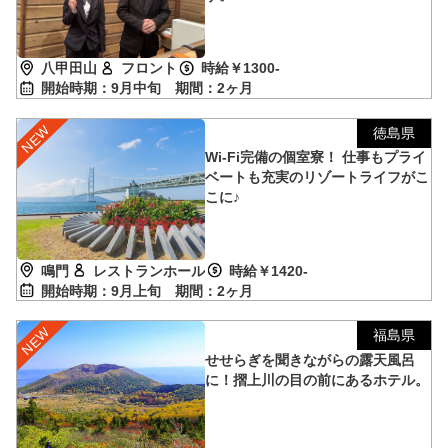
八甲田山
フロント
時給￥1300-
開始時期：9月中旬
期間：2ヶ月
徳島県
Wi-Fi完備の個室寮！ 仕事もプライ
ベートも充実のリゾートライフがこ
こに♪
鳴門
レストランホール
時給￥1420-
開始時期：9月上旬
期間：2ヶ月
福島県
せせらぎを聞きながらの露天風呂
に！摺上川の目の前にあるホテル。