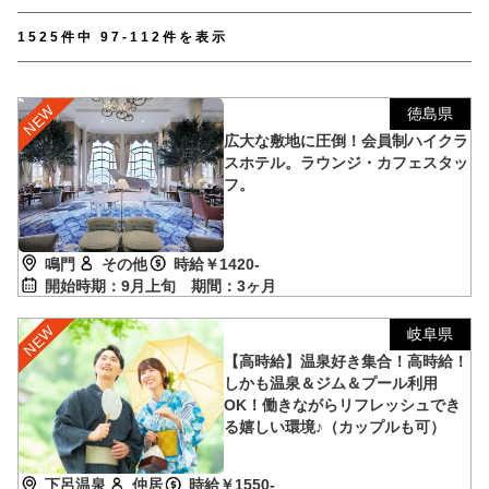
【TEL受付】9:30～18:00 土日・祝日定休
1525件中 97-112件を表示
徳島県
広大な敷地に圧倒！会員制ハイクラ
スホテル。ラウンジ・カフェスタッ
フ。
鳴門
その他
時給￥1420-
開始時期：9月上旬
期間：3ヶ月
岐阜県
【高時給】温泉好き集合！高時給！
しかも温泉＆ジム＆プール利用
OK！働きながらリフレッシュでき
る嬉しい環境♪（カップルも可）
下呂温泉
仲居
時給￥1550-