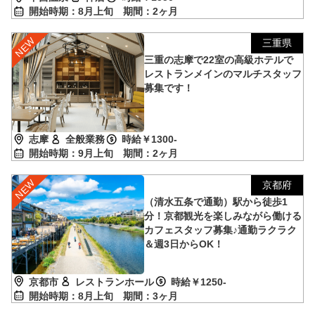
開始時期：8月上旬
期間：2ヶ月
三重県
三重の志摩で22室の高級ホテルで
レストランメインのマルチスタッフ
募集です！
志摩
全般業務
時給￥1300-
開始時期：9月上旬
期間：2ヶ月
京都府
（清水五条で通勤）駅から徒歩1
分！京都観光を楽しみながら働ける
カフェスタッフ募集♪通勤ラクラク
＆週3日からOK！
京都市
レストランホール
時給￥1250-
開始時期：8月上旬
期間：3ヶ月