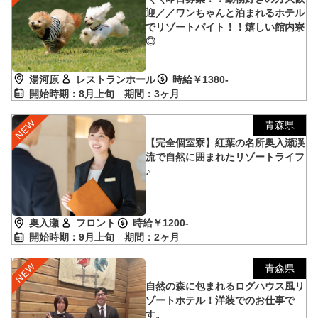
迎／／ワンちゃんと泊まれるホテル
でリゾートバイト！！嬉しい館内寮
◎
湯河原
レストランホール
時給￥1380-
開始時期：8月上旬
期間：3ヶ月
青森県
【完全個室寮】紅葉の名所奥入瀬渓
流で自然に囲まれたリゾートライフ
♪
奥入瀬
フロント
時給￥1200-
開始時期：9月上旬
期間：2ヶ月
青森県
自然の森に包まれるログハウス風リ
ゾートホテル！洋装でのお仕事で
す。