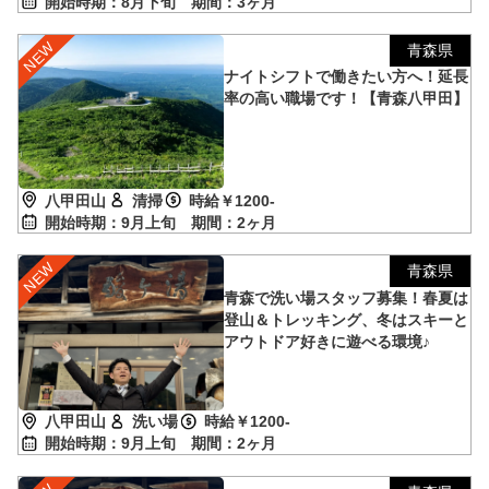
開始時期：8月下旬
期間：3ヶ月
青森県
ナイトシフトで働きたい方へ！延長
率の高い職場です！【青森八甲田】
八甲田山
清掃
時給￥1200-
開始時期：9月上旬
期間：2ヶ月
青森県
青森で洗い場スタッフ募集！春夏は
登山＆トレッキング、冬はスキーと
アウトドア好きに遊べる環境♪
八甲田山
洗い場
時給￥1200-
開始時期：9月上旬
期間：2ヶ月