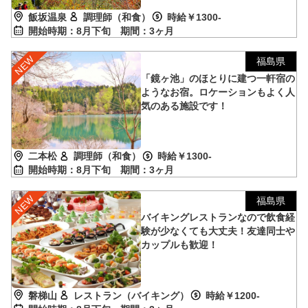
飯坂温泉
調理師（和食）
時給￥1300-
開始時期：8月下旬
期間：3ヶ月
福島県
「鏡ヶ池」のほとりに建つ一軒宿の
ようなお宿。ロケーションもよく人
気のある施設です！
二本松
調理師（和食）
時給￥1300-
開始時期：8月下旬
期間：3ヶ月
福島県
バイキングレストランなので飲食経
験が少なくても大丈夫！友達同士や
カップルも歓迎！
磐梯山
レストラン（バイキング）
時給￥1200-