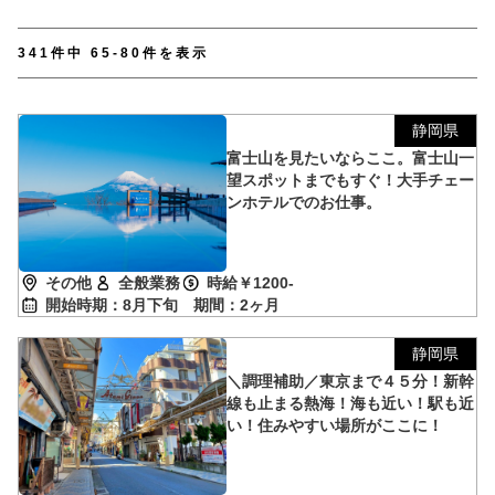
【TEL受付】9:30～18:00 土日・祝日定休
341件中 65-80件を表示
静岡県
富士山を見たいならここ。富士山一
望スポットまでもすぐ！大手チェー
ンホテルでのお仕事。
その他
全般業務
時給￥1200-
開始時期：8月下旬
期間：2ヶ月
静岡県
＼調理補助／東京まで４５分！新幹
線も止まる熱海！海も近い！駅も近
い！住みやすい場所がここに！