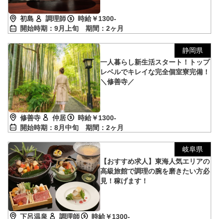
初島
調理師
時給￥1300-
開始時期：9月上旬
期間：2ヶ月
静岡県
一人暮らし新生活スタート！トップ
レベルでキレイな完全個室寮完備！
＼修善寺／
修善寺
仲居
時給￥1300-
開始時期：8月中旬
期間：2ヶ月
岐阜県
【おすすめ求人】東海人気エリアの
高級旅館で調理の腕を磨きたい方必
見！稼げます！
下呂温泉
調理師
時給￥1300-