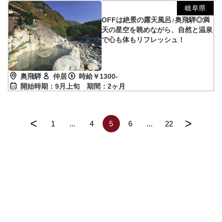
岐阜県
OFFは絶景の露天風呂♪奥飛騨◎満
天の星空を眺めながら、自然と温泉
で心も体もリフレッシュ！
奥飛騨
仲居
時給￥1300-
開始時期：9月上旬
期間：2ヶ月
<
>
1
...
4
5
6
...
22