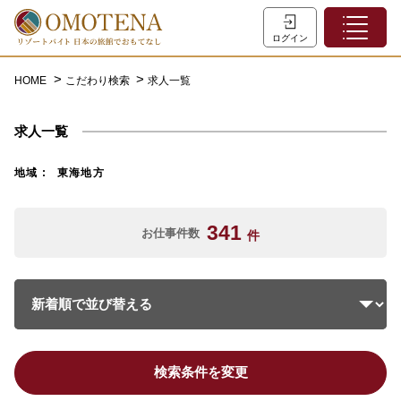
ホーム
ログイン
こだわり検索
HOME
こだわり検索
求人一覧
特集一覧
求人一覧
主な職種
初めての方へ
地域
東海地方
お問い合わせ
341
お仕事件数
件
よくあるご質問
会員登録
LINEでログイン
検索条件を変更
0120-932-959