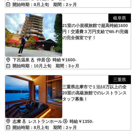
開始時期：8月上旬
期間：2ヶ月
岐阜県
21室の小規模旅館で超高時給1600
円！交通費３万円支給でWi-Fi完備
の完全個室です！
下呂温泉
仲居
時給￥1600-
開始時期：10月上旬
期間：3ヶ月
三重県
三重県志摩市で１泊10万以上の全
20室の高級旅館でのレストランス
タッフ募集！
志摩
レストランホール
時給￥1350-
開始時期：8月上旬
期間：2ヶ月