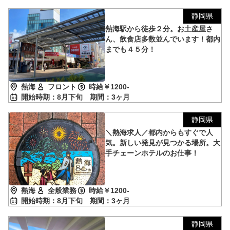
静岡県
熱海駅から徒歩２分。お土産屋さ
ん、飲食店多数並んでいます！都内
までも４５分！
熱海
フロント
時給￥1200-
開始時期：8月下旬
期間：3ヶ月
静岡県
＼熱海求人／都内からもすぐで人
気。新しい発見が見つかる場所。大
手チェーンホテルのお仕事！
熱海
全般業務
時給￥1200-
開始時期：8月下旬
期間：3ヶ月
静岡県