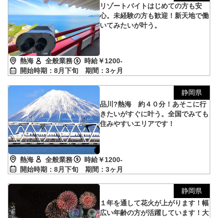
リゾートバイトはじめての方も安
心。未経験の方も歓迎！新天地で働
いてみたいが叶う。
熱海
全般業務
時給￥1200-
開始時期：8月下旬
期間：3ヶ月
静岡県
品川?熱海 約４０分！あそこに行
きたいがすぐに叶う。全国でみても
住みやすいエリアです！
熱海
全般業務
時給￥1200-
開始時期：8月下旬
期間：3ヶ月
静岡県
１年を通して花火が上がります！幅
広い年齢の方が活躍しています！大