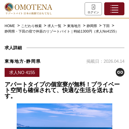
ホーム
ログイン
こだわり検索
HOME
こだわり検索
求人一覧
東海地方
静岡県
下田
静岡県・下田の宿で仲居のリゾートバイト｜時給1300円（求人No4155）
特集一覧
主な職種
求人詳細
初めての方へ
東海地方-静岡県
掲載日：2026.04.14
お問い合わせ
求人NO 4155
よくあるご質問
アパートタイプの個室寮が無料！プライベー
会員登録
ト空間も確保されて、快適な生活を送れま
す。
LINEでログイン
0120-932-959