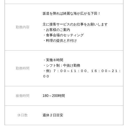
坂道を降れば綺麗な海が広がる下田！
主に接客サービスのお仕事をお願いします
勤務内容
・お客様のご案内
・食事会場のセッティング
・料理の提供と片付け
・実働８時間
・シフト制：中抜け勤務
勤務時間
・例）７：００～１１：００、１６：００～２１：
００
稼働時間
180～200時間
休日数
週休２日目安