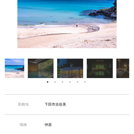
【TEL受付】9:30～18:00 土日・祝日定休
温泉
下田市吉佐美
勤務地
仲居
職種