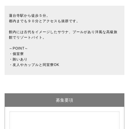
蓮台寺駅から徒歩５分。
都内までも９０分とアクセスも抜群です。
館内には古代をイメージしたサウナ、プールがあり洋風な高級旅
館でリゾートバイト。
～POINT～
・個室寮
・賄いあり
・友人やカップルと同室寮OK
募集要項