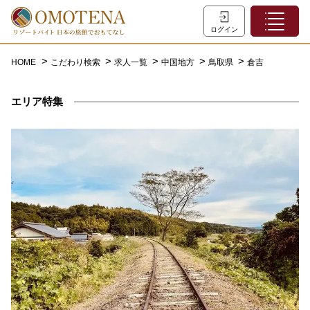
ホーム
ログイン
こだわり検索
HOME
こだわり検索
求人一覧
中国地方
鳥取県
倉吉
特集一覧
エリア特集
主な職種
初めての方へ
お問い合わせ
よくあるご質問
会員登録
LINEでログイン
0120-932-959