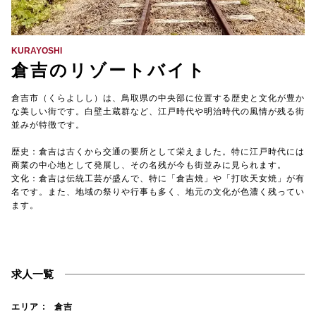
【TEL受付】9:30～18:00 土日・祝日定休
KURAYOSHI
倉吉のリゾートバイト
倉吉市（くらよしし）は、鳥取県の中央部に位置する歴史と文化が豊か
な美しい街です。白壁土蔵群など、江戸時代や明治時代の風情が残る街
並みが特徴です。
歴史：倉吉は古くから交通の要所として栄えました。特に江戸時代には
商業の中心地として発展し、その名残が今も街並みに見られます。
文化：倉吉は伝統工芸が盛んで、特に「倉吉焼」や「打吹天女焼」が有
名です。また、地域の祭りや行事も多く、地元の文化が色濃く残ってい
ます。
求人一覧
エリア
倉吉