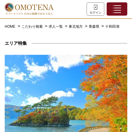
ホーム
ログイン
こだわり検索
HOME
こだわり検索
求人一覧
東北地方
青森県
十和田湖
特集一覧
エリア特集
主な職種
初めての方へ
お問い合わせ
よくあるご質問
会員登録
LINEでログイン
0120-932-959