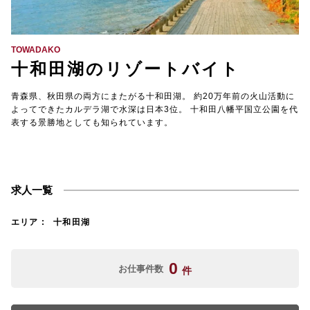
【TEL受付】9:30～18:00 土日・祝日定休
TOWADAKO
十和田湖のリゾートバイト
青森県、秋田県の両方にまたがる十和田湖。 約20万年前の火山活動に
よってできたカルデラ湖で水深は日本3位。 十和田八幡平国立公園を代
表する景勝地としても知られています。
求人一覧
エリア
十和田湖
0
お仕事件数
件