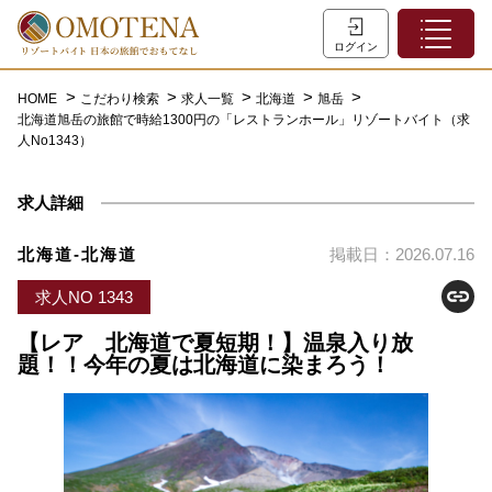
ホーム
ログイン
こだわり検索
HOME
こだわり検索
求人一覧
北海道
旭岳
北海道旭岳の旅館で時給1300円の「レストランホール」リゾートバイト（求
特集一覧
人No1343）
主な職種
求人詳細
初めての方へ
お問い合わせ
北海道-北海道
掲載日：2026.07.16
よくあるご質問
求人NO 1343
会員登録
【レア 北海道で夏短期！】温泉入り放
題！！今年の夏は北海道に染まろう！
LINEでログイン
0120-932-959