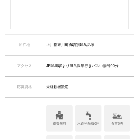
所在地
上川郡東川町勇駒別旭岳温泉
アクセス
JR旭川駅より旭岳温泉行きバスい湯号90分
応募資格
未経験者歓迎
寮費無料
水道光熱費0円
食事0円