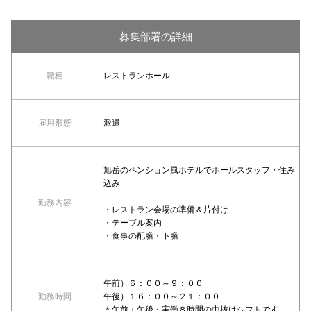
募集部署の詳細
職種
レストランホール
雇用形態
派遣
旭岳のペンション風ホテルでホールスタッフ・住み
込み
勤務内容
・レストラン会場の準備＆片付け
・テーブル案内
・食事の配膳・下膳
午前）６：００～９：００
勤務時間
午後）１６：００～２１：００
＊午前＋午後・実働８時間の中抜けシフトです