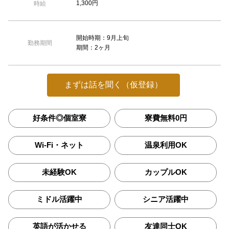
1,300円
時給
開始時期：9月上旬
勤務期間
期間：2ヶ月
まずは話を聞く（仮登録）
好条件◎個室寮
寮費無料0円
Wi-Fi・ネット
温泉利用OK
未経験OK
カップルOK
ミドル活躍中
シニア活躍中
英語が活かせる
友達同士OK