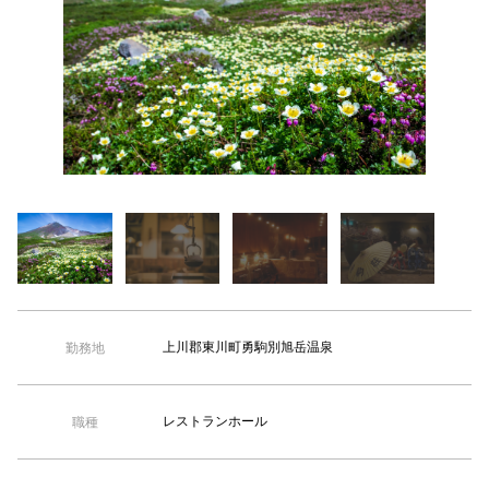
【TEL受付】9:30～18:00 土日・祝日定休
囲炉裏の
上川郡東川町勇駒別旭岳温泉
勤務地
レストランホール
職種