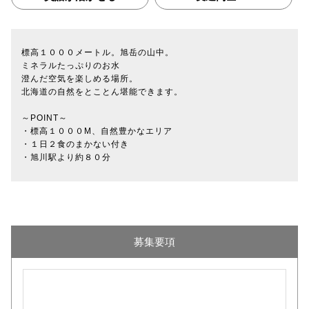
標高１０００メートル。旭岳の山中。
ミネラルたっぷりのお水
澄んだ空気を楽しめる場所。
北海道の自然をとことん堪能できます。
～POINT～
・標高１０００M、自然豊かなエリア
・１日２食のまかない付き
・旭川駅より約８０分
募集要項