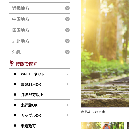
近畿地方
中国地方
四国地方
九州地方
沖縄
特徴で探す
Wi-Fi・ネット
温泉利用OK
月収25万以上
未経験OK
自然あふれる街！
カップルOK
車通勤可