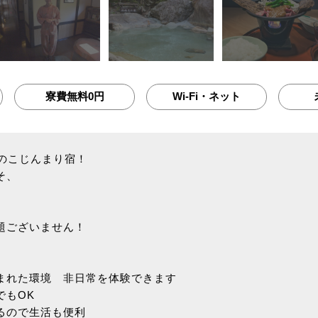
寮費無料0円
Wi-Fi・ネット
室のこじんまり宿！
そ、
題ございません！
まれた環境 非日常を体験できます
でもOK
るので生活も便利