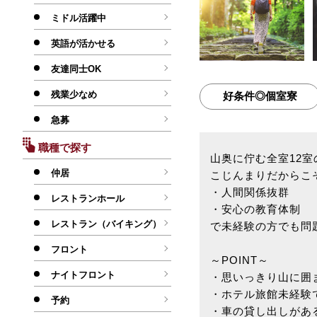
ミドル活躍中
英語が活かせる
友達同士OK
残業少なめ
好条件◎個室寮
急募
職種で探す
山奥に佇む全室12
仲居
こじんまりだからこ
・人間関係抜群
レストランホール
・安心の教育体制
レストラン（バイキング）
で未経験の方でも問
フロント
～POINT～
ナイトフロント
・思いっきり山に囲
・ホテル旅館未経験
予約
・車の貸し出しがあ