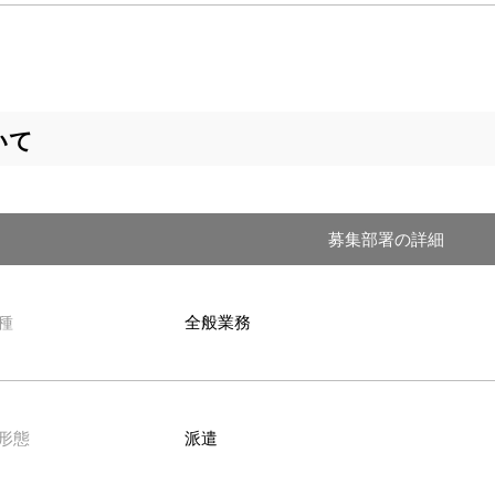
いて
募集部署の詳細
種
全般業務
形態
派遣