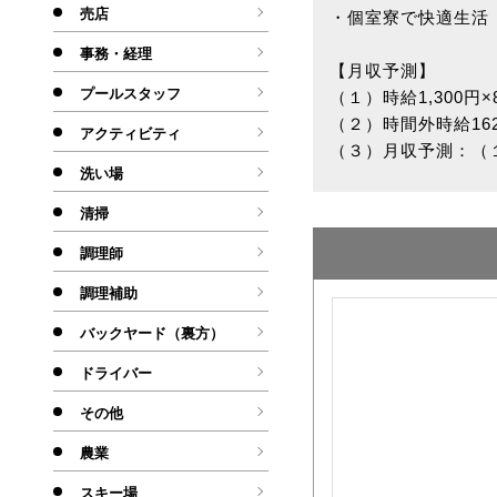
売店
・個室寮で快適生活
事務・経理
【月収予測】
プールスタッフ
（１）時給1,300円×
（２）時間外時給16
アクティビティ
（３）月収予測：（１
洗い場
清掃
調理師
調理補助
バックヤード（裏方）
ドライバー
その他
農業
スキー場