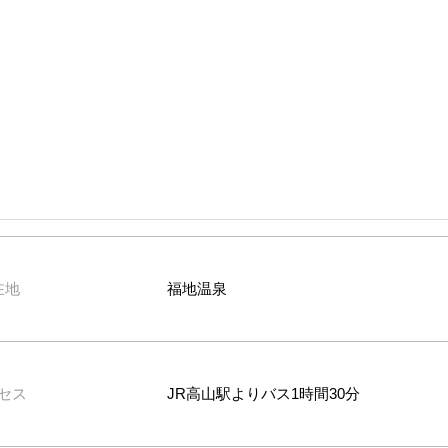
在地
福地温泉
セス
JR高山駅よりバス1時間30分