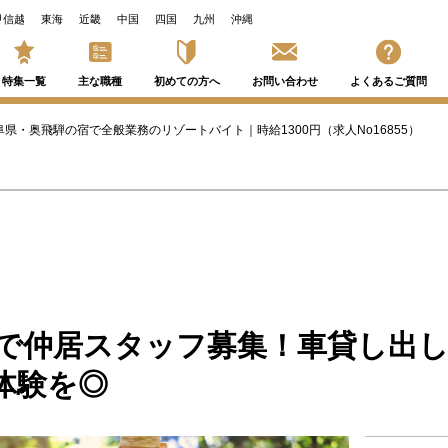
甲信越
東海
近畿
中国
四国
九州
沖縄
特集一覧
主な職種
初めての方へ
お問い合わせ
よくあるご質問
阜県・奥飛騨の宿で全般業務のリゾートバイト｜時給1300円（求人No16855）
0円で仲居スタッフ募集！車貸し出
体験を◎