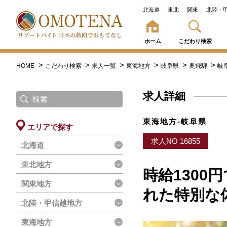
北海道
東北
関東
北陸・
ホーム
こだわり検索
HOME
こだわり検索
求人一覧
東海地方
岐阜県
奥飛騨
岐
求人詳細
東海地方-岐阜県
エリアで探す
求人NO 16855
北海道
東北地方
時給130
関東地方
れた特別な
北陸・甲信越地方
東海地方