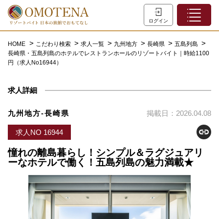
ホーム
ログイン
こだわり検索
HOME
こだわり検索
求人一覧
九州地方
長崎県
五島列島
長崎県・五島列島のホテルでレストランホールのリゾートバイト｜時給1100
特集一覧
円（求人No16944）
主な職種
求人詳細
初めての方へ
お問い合わせ
九州地方-長崎県
掲載日：2026.04.08
よくあるご質問
求人NO 16944
会員登録
憧れの離島暮らし！シンプル＆ラグジュアリ
ーなホテルで働く！五島列島の魅力満載★
LINEでログイン
0120-932-959