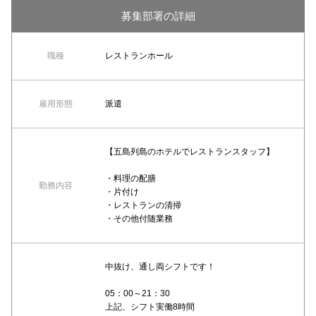
募集部署の詳細
職種
レストランホール
雇用形態
派遣
【五島列島のホテルでレストランスタッフ】
・料理の配膳
勤務内容
・片付け
・レストランの清掃
・その他付随業務
中抜け、通し両シフトです！
05：00～21：30
上記、シフト実働8時間