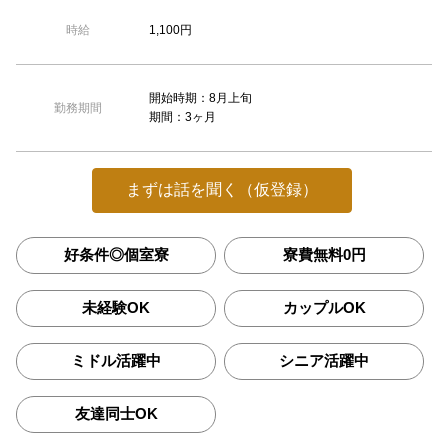
1,100円
時給
開始時期：8月上旬
勤務期間
期間：3ヶ月
まずは話を聞く（仮登録）
好条件◎個室寮
寮費無料0円
未経験OK
カップルOK
ミドル活躍中
シニア活躍中
友達同士OK