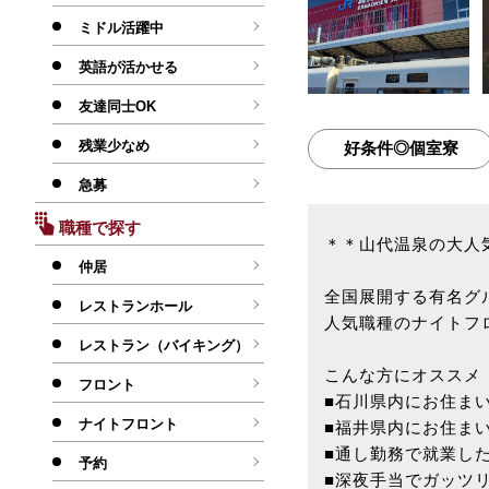
ミドル活躍中
英語が活かせる
友達同士OK
残業少なめ
好条件◎個室寮
急募
職種で探す
＊＊山代温泉の大人
仲居
全国展開する有名グ
レストランホール
人気職種のナイトフ
レストラン（バイキング）
こんな方にオススメ
フロント
■石川県内にお住ま
ナイトフロント
■福井県内にお住ま
■通し勤務で就業し
予約
■深夜手当でガッツ