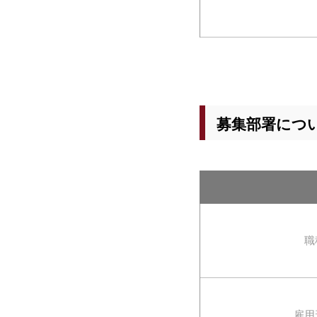
募集部署につ
職
雇用