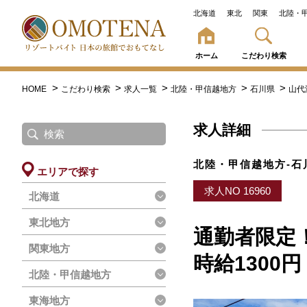
北海道
東北
関東
北陸・
ホーム
こだわり検索
HOME
こだわり検索
求人一覧
北陸・甲信越地方
石川県
山代
求人詳細
北陸・甲信越地方-石
エリアで探す
求人NO 16960
北海道
東北地方
通勤者限定
関東地方
時給1300円
北陸・甲信越地方
東海地方