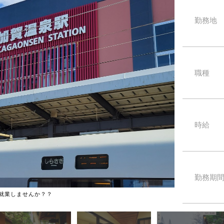
勤務地
職種
時給
勤務期
観光地の中心地に
就業しませんか？？