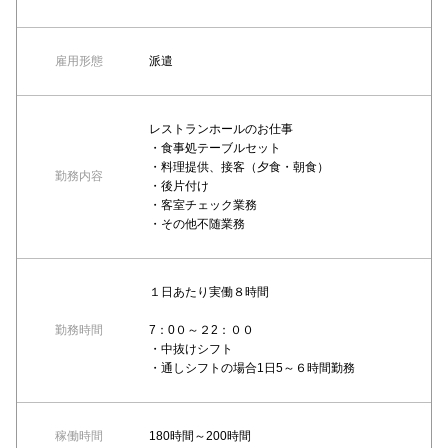
雇用形態
派遣
レストランホールのお仕事
・食事処テーブルセット
・料理提供、接客（夕食・朝食）
勤務内容
・後片付け
・客室チェック業務
・その他不随業務
１日あたり実働８時間
勤務時間
7：0０～２2：００
・中抜けシフト
・通しシフトの場合1日5～６時間勤務
稼働時間
180時間～200時間