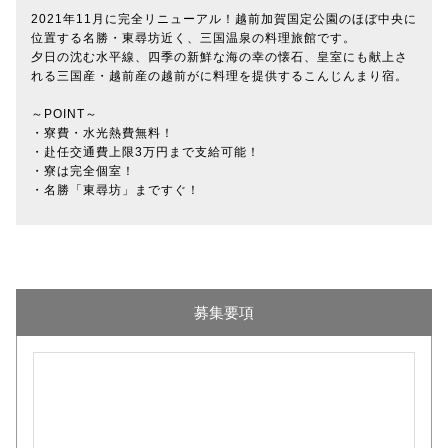
2021年11月に完全リニューアル！越前加賀国定公園のほぼ中央に
位置する名勝・東尋坊近く、三国温泉の料理旅館です。
夕日の沈む水平線、四季の新鮮な海の幸の懐石、皇室にも献上さ
れる三国産・越前産の越前がに料理を提供するこんじんまり宿。
～POINT～
・寮費・水光熱費無料！
・赴任交通費上限3万円まで支給可能！
・寮は完全個室！
・名勝「東尋坊」まですぐ！
募集要項