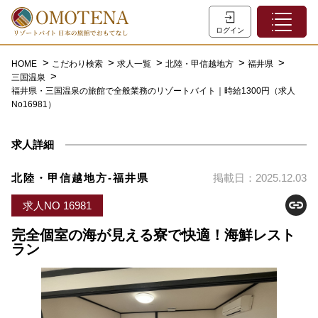
ホーム
ログイン
こだわり検索
HOME
こだわり検索
求人一覧
北陸・甲信越地方
福井県
三国温泉
特集一覧
福井県・三国温泉の旅館で全般業務のリゾートバイト｜時給1300円（求人
No16981）
主な職種
初めての方へ
求人詳細
お問い合わせ
北陸・甲信越地方-福井県
掲載日：2025.12.03
よくあるご質問
求人NO 16981
会員登録
完全個室の海が見える寮で快適！海鮮レスト
ラン
LINEでログイン
0120-932-959