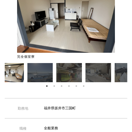
【TEL受付】9:30～18:00 土日・祝日定休
完全個室寮
福井県坂井市三国町
勤務地
全般業務
職種