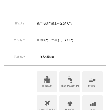
所在地
鳴門市鳴門町土佐泊浦大毛
アクセス
高速鳴門バス停よりバス8分
応募資格
・接客経験者
寮費無料
水道光熱費0円
食事0円
旅費交通費支給
制服貸与
昇給