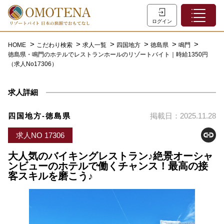
ホーム
ログイン
こだわり検索
HOME
こだわり検索
求人一覧
四国地方
徳島県
鳴門
徳島県・鳴門のホテルでレストランホールのリゾートバイト｜時給1350円
特集一覧
（求人No17306）
主な職種
求人詳細
初めての方へ
お問い合わせ
四国地方-徳島県
掲載日：2025.11.28
よくあるご質問
求人NO 17306
会員登録
大人気のバイキングレストラン♪絶景オーシャ
ンビューのホテルで働くチャンス！最高の接
客スキルを磨こう♪
LINEでログイン
0120-932-959