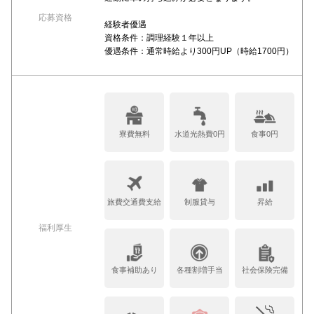
応募資格
経験者優遇
資格条件：調理経験１年以上
優遇条件：通常時給より300円UP（時給1700円）
寮費無料
水道光熱費0円
食事0円
旅費交通費支給
制服貸与
昇給
福利厚生
食事補助あり
各種割増手当
社会保険完備