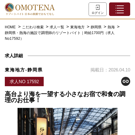
ホーム
ログイン
こだわり検索
HOME
こだわり検索
求人一覧
東海地方
静岡県
熱海
静岡県・熱海の施設で調理師のリゾートバイト｜時給1700円（求人
特集一覧
No17592）
主な職種
求人詳細
初めての方へ
お問い合わせ
東海地方-静岡県
掲載日：2026.04.10
よくあるご質問
求人NO 17592
会員登録
高台より海を一望する小さなお宿で和食の調
理のお仕事！
LINEでログイン
0120-932-959