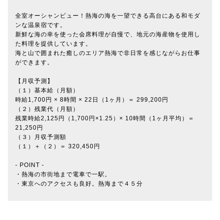
全室オーシャンビュー！熱海の海を一望できる高台にある和モダ
ンな温泉宿です。
新鮮な海の幸を使った会席料理が自慢で、地元の海産物を使用し
た料理を提供しています。
海と山で囲まれた癒しのエリア熱海で非日常を感じながらお仕事
ができます。
【月収予測】
（１）基本給（月額）
時給1,700円 × 8時間 × 22日（1ヶ月）＝ 299,200円
（２）残業代（月額）
残業時給2,125円（1,700円×1.25）× 10時間（1ヶ月平均）＝
21,250円
（３）月収予測額
（１）＋（２）＝ 320,450円
- POINT -
・熱海の市街地まで電車で一駅。
・東京へのアクセスも良好。熱海まで４５分