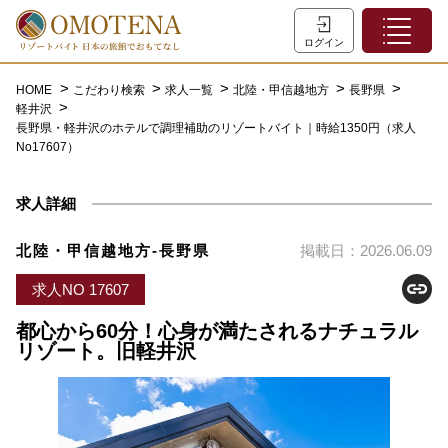
ホーム
ログイン
こだわり検索
HOME
こだわり検索
求人一覧
北陸・甲信越地方
長野県
軽井沢
特集一覧
長野県・軽井沢のホテルで調理補助のリゾートバイト｜時給1350円（求人
No17607）
主な職種
初めての方へ
求人詳細
お問い合わせ
北陸・甲信越地方-長野県
掲載日：2026.06.09
よくあるご質問
求人NO 17607
会員登録
都心から60分！心身が満たされるナチュラル
リゾート。旧軽井沢
LINEでログイン
0120-932-959