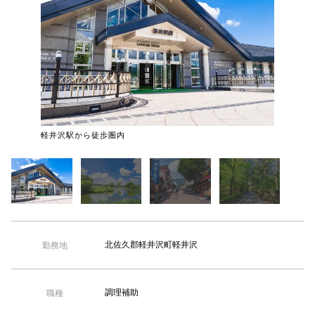
【TEL受付】9:30～18:00 土日・祝日定休
軽井沢駅に
軽井沢駅から徒歩圏内
軽井沢」
北佐久郡軽井沢町軽井沢
勤務地
調理補助
職種