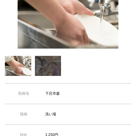
【TEL受付】9:30～18:00 土日・祝日定休
下呂市森
勤務地
洗い場
職種
1,250円
時給