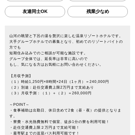
友達同士OK
残業少なめ
山河の眺望と下呂の湯を贅沢に楽しむ温泉リゾートホテルです。
大手グループホテルでの募集となり、初めてのリゾートバイトの
方でも
短期住み込みでのご相談が可能な施設です。
グループ全体では、延長率は非常に高いので
もし、気になる方はお気軽にお問い合わせください。
【月収予測】
（１）時給1,250円×8時間×24日（1ヶ月）＝240,000円
（２）別途：赴任交通費上限2万円まで支給あり
（３）月収予測：（１）＋（２）＝260,000円
～POINT～
・食事補助は出勤日、休日含めて2食（昼・夜）の提供となりま
す。
・寮費・水光熱費無料で個室、徒歩1分の寮を利用可能！
・赴任交通費上限２万円まで支給可能！
・最寄駅までの送迎バス利用可能です！