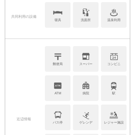
共同利⽤の設備
寝具
洗面所
温泉利用
郵便局
スーパー
コンビニ
ATM
病院
駅
近辺情報
バス停
ゲレンデ
レジャー施設