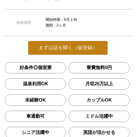
開始時期：6月上旬
勤務期間
期間：2ヶ月
まずは話を聞く（仮登録）
好条件◎個室寮
寮費無料0円
温泉利用OK
月収25万以上
未経験OK
カップルOK
車通勤可
ミドル活躍中
シニア活躍中
英語が活かせる