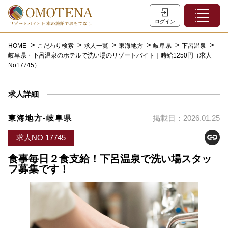
ホーム
ログイン
こだわり検索
HOME
こだわり検索
求人一覧
東海地方
岐阜県
下呂温泉
岐阜県・下呂温泉のホテルで洗い場のリゾートバイト｜時給1250円（求人
特集一覧
No17745）
主な職種
求人詳細
初めての方へ
お問い合わせ
東海地方-岐阜県
掲載日：2026.01.25
よくあるご質問
求人NO 17745
会員登録
食事毎日２食支給！下呂温泉で洗い場スタッ
フ募集です！
LINEでログイン
0120-932-959