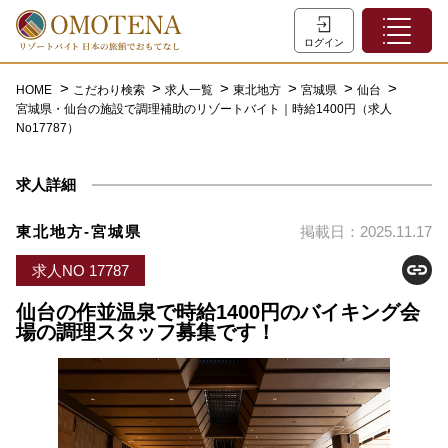
ホーム
ログイン
こだわり検索
HOME
こだわり検索
求人一覧
東北地方
宮城県
仙台
宮城県・仙台の施設で調理補助のリゾートバイト｜時給1400円（求人
特集一覧
No17787）
主な職種
求人詳細
初めての方へ
お問い合わせ
東北地方-宮城県
掲載日：2025.11.17
よくあるご質問
求人NO 17787
会員登録
仙台の作並温泉で時給1400円のバイキング会
場の調理スタッフ募集です！
LINEでログイン
0120-932-959