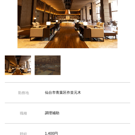
【TEL受付】9:30～18:00 土日・祝日定休
仙台市青葉区作並元木
勤務地
調理補助
職種
1,400円
時給