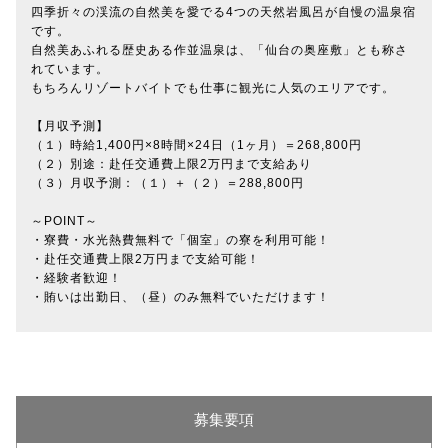
四季折々の渓流の自然美を愛でる4つの天然岩風呂が自慢の温泉宿
です。
自然美あふれる歴史ある作並温泉は、「仙台の奥座敷」とも称さ
れています。
もちろんリゾートバイトでも仕事に観光に人気のエリアです。
【月収予測】
（１）時給1,400円×8時間×24日（1ヶ月）＝268,800円
（２）別途：赴任交通費上限2万円まで支給あり
（３）月収予測：（１）＋（２）＝288,800円
～POINT～
・寮費・水光熱費無料で「個室」の寮を利用可能！
・赴任交通費上限2万円まで支給可能！
・経験者歓迎！
・賄いは出勤日、（昼）のみ無料でいただけます！
募集要項