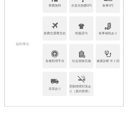
寮費無料
水道光熱費0円
食事0円
旅費交通費支給
制服貸与
食事補助あり
福利厚生
各種割増手当
社会保険完備
健康診断 年１回
受動喫煙対策あ
送迎あり
り（屋内禁煙）