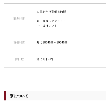
１日あたり実働８時間
勤務時間
６：００～２２：００
・中抜けシフト
稼働時間
月に180時間～190時間
休日数
週に1日～2日
寮について