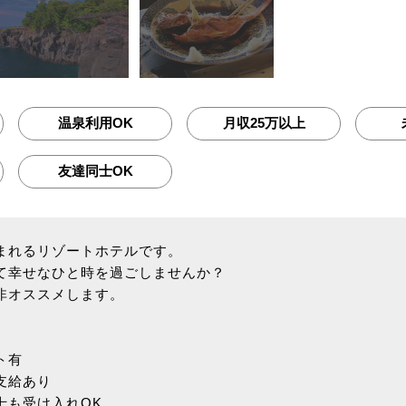
温泉利用OK
月収25万以上
友達同士OK
まれるリゾートホテルです。
て幸せなひと時を過ごしませんか？
非オススメします。
ト有
支給あり
士も受け入れOK