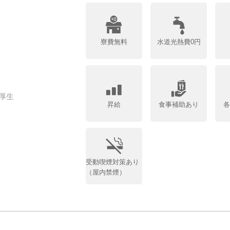
寮費無料
水道光熱費0円
厚生
昇給
食事補助あり
受動喫煙対策あり
（屋内禁煙）