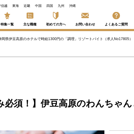
甲信越
東海
近畿
中国
四国
九州
沖縄
特集一覧
主な職種
初めての方へ
お問い合わせ
よくあるご質問
静岡県伊豆高原のホテルで時給1300円の「調理」リゾートバイト（求人No17805）
み必須！】伊豆高原のわんちゃん