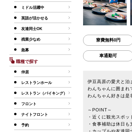
ミドル活躍中
英語が活かせる
友達同士OK
残業少なめ
寮費無料0円
急募
車通勤可
職種で探す
仲居
伊豆高原の愛犬と泊
レストランホール
わんちゃんに囲まれ
レストラン（バイキング）
わんちゃん好きは是
フロント
～POINT～
ナイトフロント
・近くに観光スポッ
・食事補助は休日も
予約
・カップルや友達同