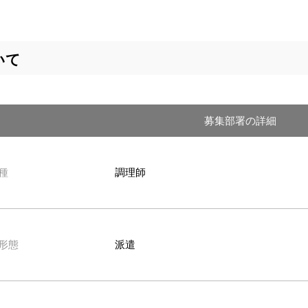
いて
募集部署の詳細
種
調理師
形態
派遣