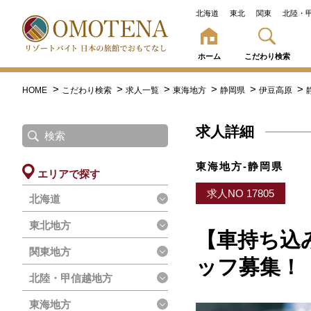
北海道
東北
関東
北陸・
ホーム
こだわり検索
HOME
こだわり検索
求人一覧
東海地方
静岡県
伊豆高原
求人詳細
東海地方-静岡県
エリアで探す
求人NO 17805
北海道
東北地方
【車持ち込
関東地方
ッフ募集！
北陸・甲信越地方
東海地方