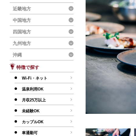
近畿地方
中国地方
四国地方
九州地方
沖縄
特徴で探す
Wi-Fi・ネット
温泉利用OK
月収25万以上
未経験OK
カップルOK
車通勤可