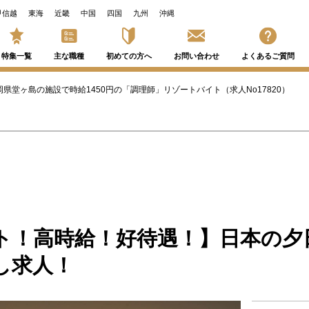
甲信越
東海
近畿
中国
四国
九州
沖縄
特集一覧
主な職種
初めての方へ
お問い合わせ
よくあるご質問
岡県堂ヶ島の施設で時給1450円の「調理師」リゾートバイト（求人No17820）
ト！高時給！好待遇！】日本の夕
し求人！