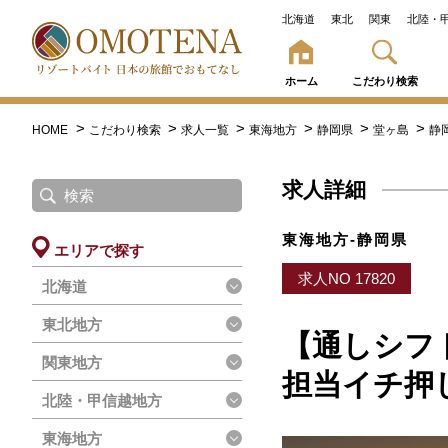
北海道
東北
関東
北陸・
ホーム
こだわり検索
HOME
こだわり検索
求人一覧
東海地方
静岡県
堂ヶ島
静
求人詳細
東海地方-静岡県
エリアで探す
求人NO 17820
北海道
東北地方
【通しシフ
関東地方
担当イチ押
北陸・甲信越地方
東海地方