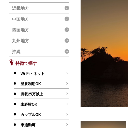
近畿地方
中国地方
四国地方
九州地方
沖縄
特徴で探す
Wi-Fi・ネット
温泉利用OK
月収25万以上
未経験OK
カップルOK
車通勤可