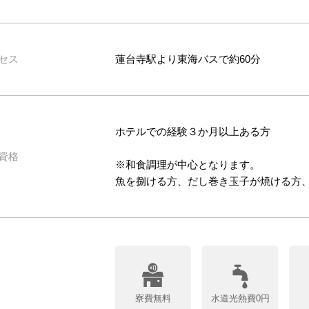
セス
蓮台寺駅より東海バスで約60分
ホテルでの経験３か月以上ある方
資格
※和食調理が中心となります。
魚を捌ける方、だし巻き玉子が焼ける方
寮費無料
水道光熱費0円