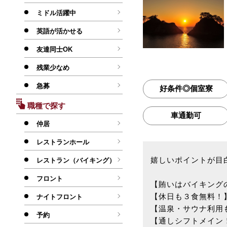
ミドル活躍中
英語が活かせる
友達同士OK
残業少なめ
急募
好条件◎個室寮
職種で探す
車通勤可
仲居
レストランホール
嬉しいポイントが目
レストラン（バイキング）
フロント
【賄いはバイキング
【休日も３食無料！
ナイトフロント
【温泉・サウナ利用
予約
【通しシフトメイン