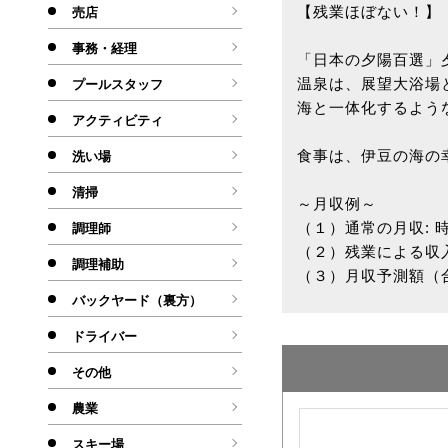
【残業ほぼない！】
売店
事務・経理
「日本の夕陽百選」
温泉は、展望大浴場
プールスタッフ
海と一体化するよう
アクティビティ
食事は、伊豆の海の
洗い場
清掃
～月収例～
（１）通常の月収: 時給 
調理師
（２）残業による収入: 
調理補助
（３）月収予測額（合計
バックヤード（裏方）
ドライバー
その他
農業
スキー場