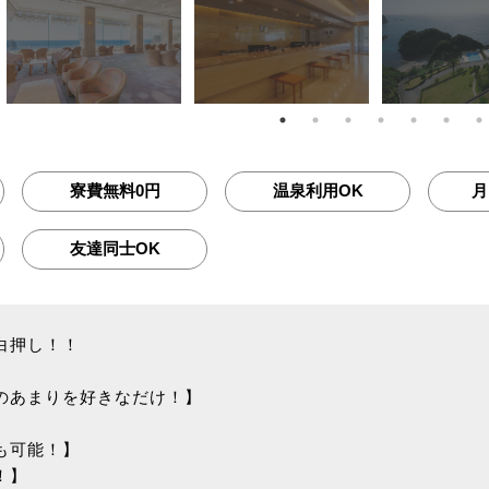
寮費無料0円
温泉利用OK
月
友達同士OK
白押し！！
のあまりを好きなだけ！】
】
も可能！】
！】