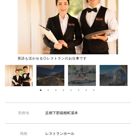
【TEL受付】9:30～18:00 土日・祝日定休
落ち着い
英語も活かせる◎レストランのお仕事です
足柄下郡箱根町湯本
勤務地
レストランホール
職種