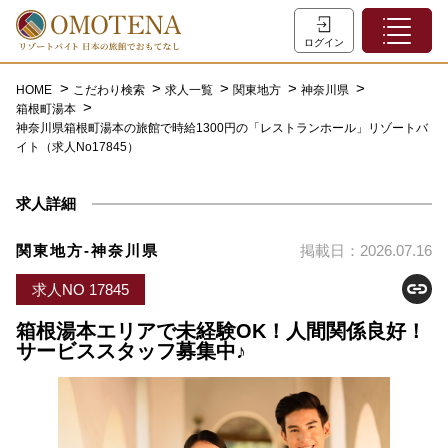
ホーム
ログイン
こだわり検索
HOME
こだわり検索
求人一覧
関東地方
神奈川県
箱根町湯本
特集一覧
神奈川県箱根町湯本の旅館で時給1300円の「レストランホール」リゾートバ
イト（求人No17845）
主な職種
初めての方へ
求人詳細
お問い合わせ
関東地方-神奈川県
掲載日：2026.07.16
よくあるご質問
求人NO 17845
会員登録
箱根湯本エリアで未経験OK！人間関係良好！
サービススタッフ募集中♪
LINEでログイン
0120-932-959