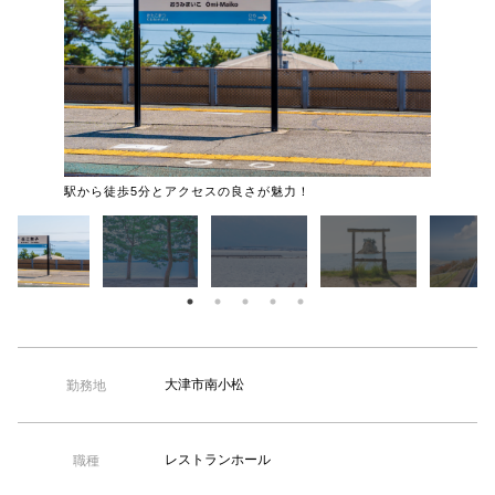
【TEL受付】9:30～18:00 土日・祝日定休
駅から徒歩5分とアクセスの良さが魅力！
琵琶湖が
大津市南小松
勤務地
レストランホール
職種