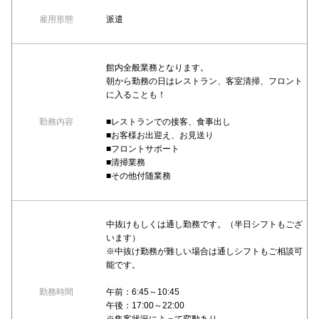
雇用形態
派遣
館内全般業務となります。
朝から勤務の日はレストラン、客室清掃、フロント
に入ることも！
勤務内容
■レストランでの接客、食事出し
■お客様お出迎え、お見送り
■フロントサポート
■清掃業務
■その他付随業務
中抜けもしくは通し勤務です。（半日シフトもござ
います）
※中抜け勤務が難しい場合は通しシフトもご相談可
能です。
勤務時間
午前：6:45～10:45
午後：17:00～22:00
※集客状況によって変動あり