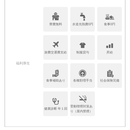
寮費無料
水道光熱費0円
食事0円
旅費交通費支給
制服貸与
昇給
福利厚生
食事補助あり
各種割増手当
社会保険完備
受動喫煙対策あ
健康診断 年１回
り（屋内禁煙）