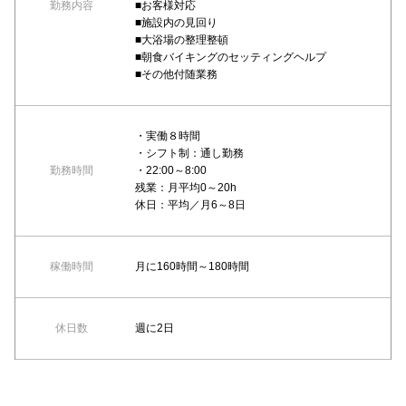
勤務内容
■お客様対応
■施設内の見回り
■大浴場の整理整頓
■朝食バイキングのセッティングヘルプ
■その他付随業務
・実働８時間
・シフト制：通し勤務
勤務時間
・22:00～8:00
残業：月平均0～20h
休日：平均／月6～8日
稼働時間
月に160時間～180時間
休日数
週に2日