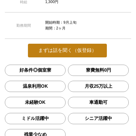
1,300円
時給
開始時期：9月上旬
勤務期間
期間：2ヶ月
まずは話を聞く（仮登録）
好条件◎個室寮
寮費無料0円
温泉利用OK
月収25万以上
未経験OK
車通勤可
ミドル活躍中
シニア活躍中
残業少なめ