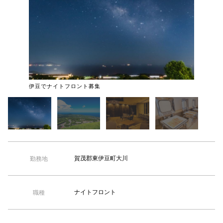
【TEL受付】9:30～18:00 土日・祝日定休
伊豆でナイトフロント募集
人気の伊
賀茂郡東伊豆町大川
勤務地
ナイトフロント
職種