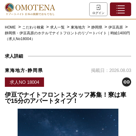
ホーム
ログイン
こだわり検索
HOME
こだわり検索
求人一覧
東海地方
静岡県
伊豆高原
静岡県・伊豆高原のホテルでナイトフロントのリゾートバイト｜時給1400円
特集一覧
（求人No18004）
主な職種
求人詳細
初めての方へ
お問い合わせ
東海地方-静岡県
掲載日：2026.08.03
よくあるご質問
求人NO 18004
会員登録
伊豆でナイトフロントスタッフ募集！寮は車
で15分のアパートタイプ！
LINEでログイン
0120-932-959