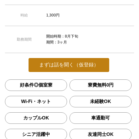
1,300円
時給
開始時期：8月下旬
勤務期間
期間：3ヶ月
まずは話を聞く（仮登録）
好条件◎個室寮
寮費無料0円
Wi-Fi・ネット
未経験OK
カップルOK
車通勤可
シニア活躍中
友達同士OK