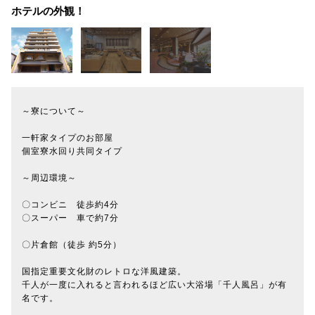
ホテルの外観！
～寮について～
一軒家タイプのお部屋
個室寮水回り共同タイプ
～周辺環境～
〇コンビニ 徒歩約4分
〇スーパー 車で約7分
〇片倉館（徒歩 約5分）
国指定重要文化財のレトロな洋風建築。
千人が一度に入れると言われるほど広い大浴場「千人風呂」が有
名です。