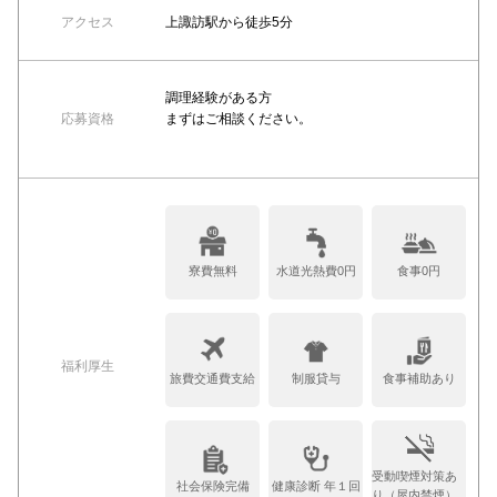
アクセス
上諏訪駅から徒歩5分
調理経験がある方
応募資格
まずはご相談ください。
寮費無料
水道光熱費0円
食事0円
福利厚生
旅費交通費支給
制服貸与
食事補助あり
受動喫煙対策あ
社会保険完備
健康診断 年１回
り（屋内禁煙）