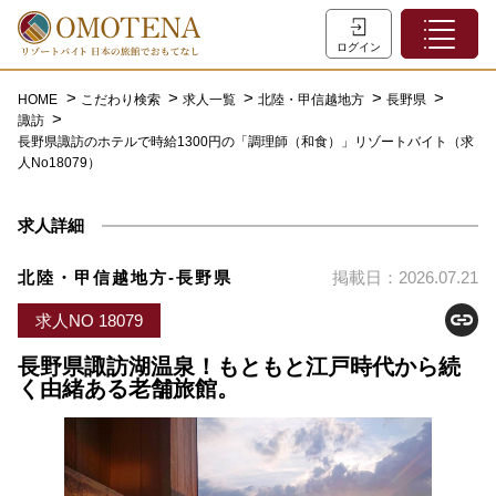
ホーム
ログイン
こだわり検索
HOME
こだわり検索
求人一覧
北陸・甲信越地方
長野県
諏訪
特集一覧
長野県諏訪のホテルで時給1300円の「調理師（和食）」リゾートバイト（求
人No18079）
主な職種
初めての方へ
求人詳細
お問い合わせ
北陸・甲信越地方-長野県
掲載日：2026.07.21
よくあるご質問
求人NO 18079
会員登録
長野県諏訪湖温泉！もともと江戸時代から続
く由緒ある老舗旅館。
LINEでログイン
0120-932-959