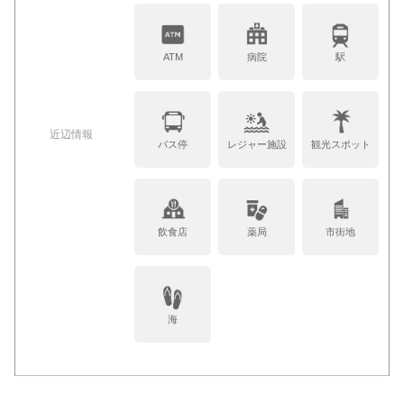
ATM
病院
駅
近辺情報
バス停
レジャー施設
観光スポット
飲食店
薬局
市街地
海