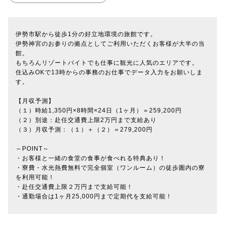
伊勢市駅から徒歩1分の好立地環境の旅館です。
伊勢神宮のお参りの拠点としてご利用いただくお客様が大半の当
館。
もちろんリゾートバイトでも仕事に観光に人気のエリアです。
住込みOKで13時からの事務のお仕事でデータ入力をお願いしま
す。
【月収予測】
（１）時給1,350円×8時間×24日（1ヶ月）＝259,200円
（２）別途：赴任交通費上限2万円まで支給あり
（３）月収予測：（１）＋（２）＝279,200円
～POINT～
・お客様と一緒の食堂の食事が食べれる特典あり！
・寮費・水光熱費無料で完全個室（ワンルーム）の徒歩圏内の寮
を利用可能！
・赴任交通費上限２万円まで支給可能！
・通勤場合は1ヶ月25,000円まで定期代を支給可能！