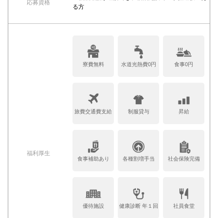
応募資格
る方
寮費無料
水道光熱費0円
食事0円
旅費交通費支給
制服貸与
昇給
福利厚生
食事補助あり
各種割増手当
社会保険完備
優待施設
健康診断 年１回
社員食堂