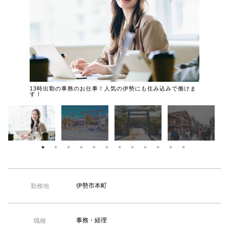
【TEL受付】9:30～18:00 土日・祝日定休
伊勢市駅
13時出勤の事務のお仕事！人気の伊勢にも住み込みで働けま
す！
伊勢市本町
勤務地
事務・経理
職種