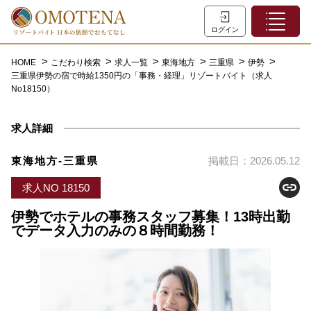
ホーム
ログイン
こだわり検索
HOME
こだわり検索
求人一覧
東海地方
三重県
伊勢
三重県伊勢の宿で時給1350円の「事務・経理」リゾートバイト（求人
特集一覧
No18150）
主な職種
求人詳細
初めての方へ
お問い合わせ
東海地方-三重県
掲載日：2026.05.12
よくあるご質問
求人NO 18150
会員登録
伊勢でホテルの事務スタッフ募集！13時出勤
でデータ入力のみの８時間勤務！
LINEでログイン
0120-932-959