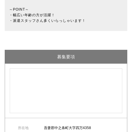
～POINT～
・幅広い年齢の方が活躍！
・派遣スタッフさん多くいらっしゃいます！
募集要項
所在地
吾妻郡中之条町大字四万4358