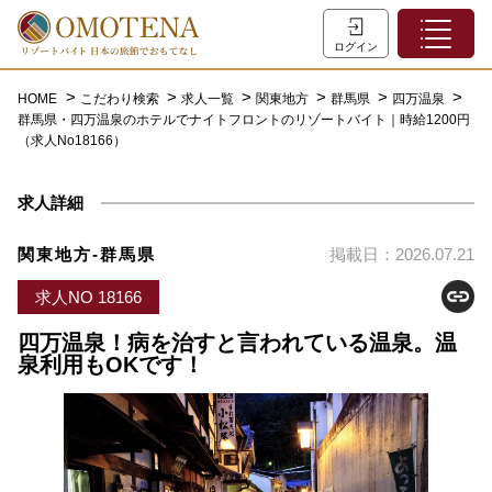
ホーム
ログイン
こだわり検索
HOME
こだわり検索
求人一覧
関東地方
群馬県
四万温泉
群馬県・四万温泉のホテルでナイトフロントのリゾートバイト｜時給1200円
特集一覧
（求人No18166）
主な職種
求人詳細
初めての方へ
お問い合わせ
関東地方-群馬県
掲載日：2026.07.21
よくあるご質問
求人NO 18166
会員登録
四万温泉！病を治すと言われている温泉。温
泉利用もOKです！
LINEでログイン
0120-932-959