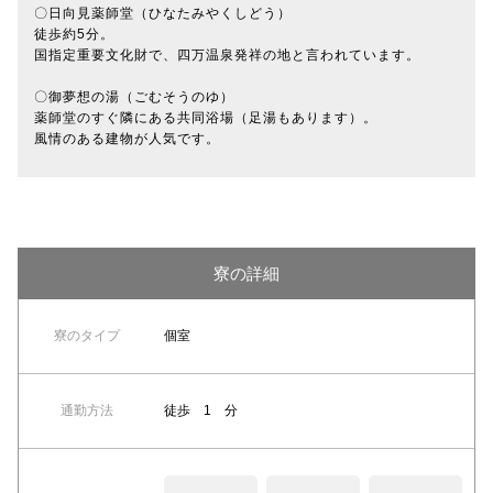
〇日向見薬師堂（ひなたみやくしどう）
徒歩約5分。
国指定重要文化財で、四万温泉発祥の地と言われています。
〇御夢想の湯（ごむそうのゆ）
薬師堂のすぐ隣にある共同浴場（足湯もあります）。
風情のある建物が人気です。
寮の詳細
寮のタイプ
個室
通勤方法
徒歩 1 分