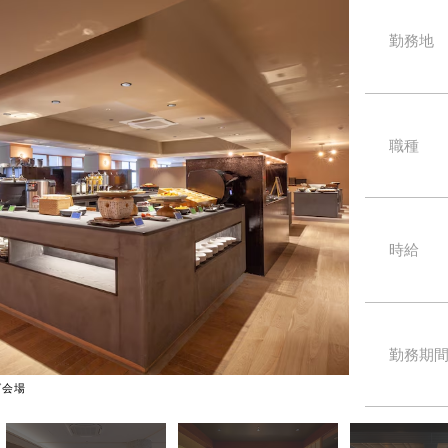
勤務地
職種
時給
勤務期
グ会場
リニューアルされ