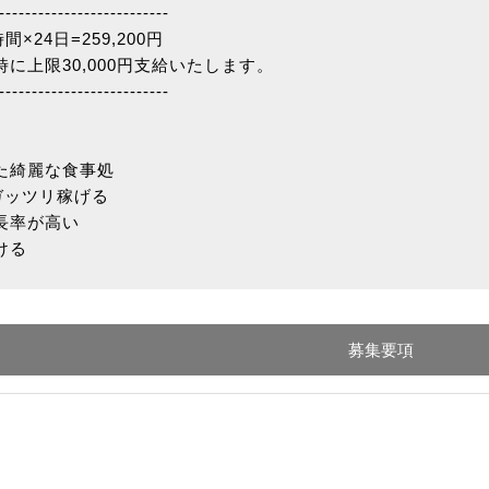
--------------------------
間×24日=259,200円
に上限30,000円支給いたします。
--------------------------
た綺麗な食事処
ガッツリ稼げる
長率が高い
ける
募集要項