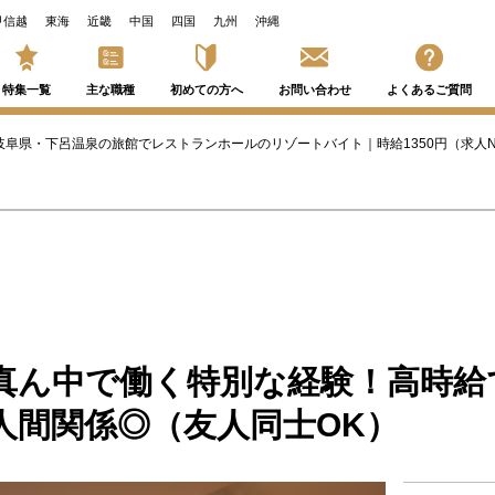
甲信越
東海
近畿
中国
四国
九州
沖縄
特集一覧
主な職種
初めての方へ
お問い合わせ
よくあるご質問
岐阜県・下呂温泉の旅館でレストランホールのリゾートバイト｜時給1350円（求人No
真ん中で働く特別な経験！高時給
人間関係◎（友人同士OK）