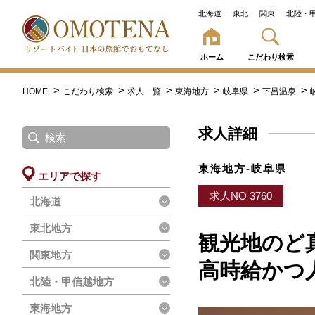
北海道
東北
関東
北陸・
ホーム
こだわり検索
HOME
こだわり検索
求人一覧
東海地方
岐阜県
下呂温泉
求人詳細
東海地方-岐阜県
エリアで探す
求人NO 3760
北海道
東北地方
観光地のど
関東地方
高時給かつ
北陸・甲信越地方
東海地方