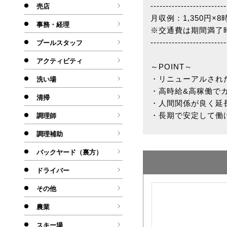
-------------------------
売店
月収例：1,350円×8時
事務・経理
※交通費は期間満了時
-------------------------
プールスタッフ
アクティビティ
～POINT～
・リニューアルされ
洗い場
・高時給&高稼働で
清掃
・人間関係が良く延
・長期で安定して働
調理師
調理補助
バックヤード（裏方）
ドライバー
その他
農業
スキー場