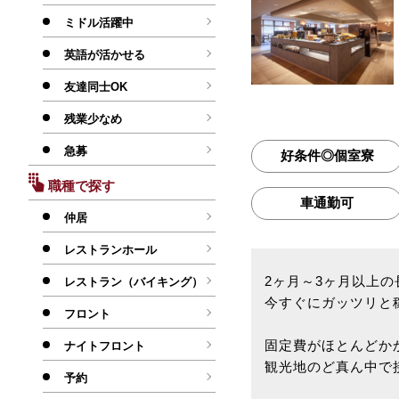
ミドル活躍中
英語が活かせる
友達同士OK
残業少なめ
急募
好条件◎個室寮
職種で探す
車通勤可
仲居
レストランホール
2ヶ月～3ヶ月以上の
レストラン（バイキング）
今すぐにガッツリと
フロント
固定費がほとんどか
ナイトフロント
観光地のど真ん中で
予約