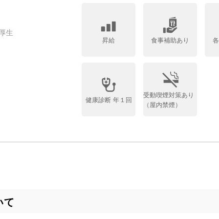
厚生
昇給
食事補助あり
受動喫煙対策あり
健康診断 年１回
（屋内禁煙）
いて