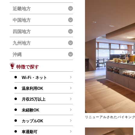
近畿地方
中国地方
四国地方
九州地方
沖縄
特徴で探す
Wi-Fi・ネット
温泉利用OK
月収25万以上
未経験OK
リニューアルされたバイキン
カップルOK
車通勤可