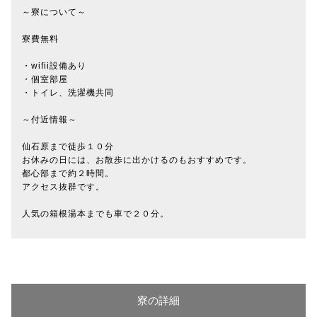
～寮について～
寮費無料
・wifii設備あり
・個室部屋
・トイレ、洗濯機共同
～付近情報～
仙石原まで徒歩１０分
お休みの日には、お散歩に出かけるのもおすすめです。
都心部まで約２時間。
アクセス抜群です。
人気の箱根湯本までも車で２０分。
寮の詳細