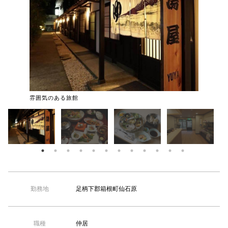
【TEL受付】9:30～18:00 土日・祝日定休
雰囲気のある旅館
お食事（
足柄下郡箱根町仙石原
勤務地
仲居
職種