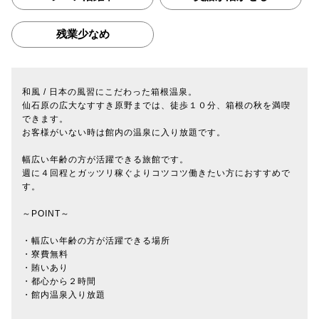
残業少なめ
和風 / 日本の風習にこだわった箱根温泉。
仙石原の広大なすすき原野までは、徒歩１０分、箱根の秋を満喫
できます。
お客様がいない時は館内の温泉に入り放題です。
幅広い年齢の方が活躍できる旅館です。
週に４回程とガッツリ稼ぐよりコツコツ働きたい方におすすめで
す。
～POINT～
・幅広い年齢の方が活躍できる場所
・寮費無料
・賄いあり
・都心から２時間
・館内温泉入り放題