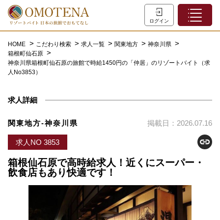
ホーム
ログイン
こだわり検索
HOME
こだわり検索
求人一覧
関東地方
神奈川県
箱根町仙石原
特集一覧
神奈川県箱根町仙石原の旅館で時給1450円の「仲居」のリゾートバイト（求
人No3853）
主な職種
初めての方へ
求人詳細
お問い合わせ
関東地方-神奈川県
掲載日：2026.07.16
よくあるご質問
求人NO 3853
会員登録
箱根仙石原で高時給求人！近くにスーパー・
飲食店もあり快適です！
LINEでログイン
0120-932-959