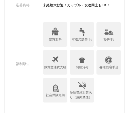
応募資格
未経験大歓迎！カップル・友達同士もOK！
寮費無料
水道光熱費0円
食事0円
福利厚生
旅費交通費支給
制服貸与
各種割増手当
受動喫煙対策あ
社会保険完備
り（屋内禁煙）