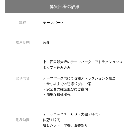
募集部署の詳細
職種
テーマパーク
雇用形態
紹介
中・四国最大級のテーマパーク～アトラクションス
タッフ～住み込み
勤務内容
テーマパーク内にて各種アトラクションを担当
・乗り場までの誘導並びにご案内
・安全面の確認並びにご案内
・簡単な機械操作
９：００～２１：００（実働８時間）
勤務時間
休憩１時間
通しシフト 早番、遅番あり