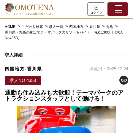
ホーム
ログイン
こだわり検索
HOME
こだわり検索
求人一覧
四国地方
香川県
丸亀
香川県・丸亀の施設でテーマパークのリゾートバイト｜時給1300円（求人
特集一覧
No4353）
主な職種
求人詳細
初めての方へ
お問い合わせ
四国地方-香川県
掲載日：2025.12.24
よくあるご質問
求人NO 4353
会員登録
通勤も住み込みも大歓迎！テーマパークのア
トラクションスタッフとして働ける！
LINEでログイン
0120-932-959