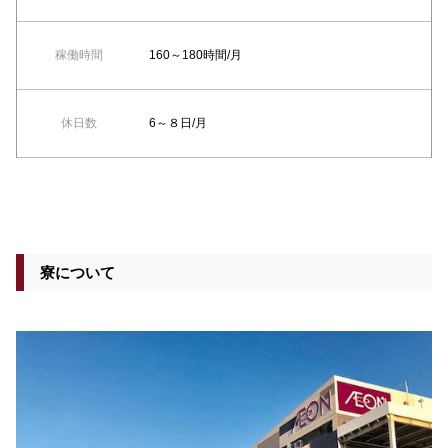
稼働時間
160～180時間/月
休日数
6～８日/月
寮について