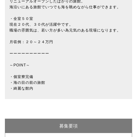
リニューアルオープンしたばかりの旅館。
海沿いにある旅館でいつでも海を眺めながら仕事ができます。
・全室５０室
現在２０代、３０代が活躍中です。
職場の雰囲気は、若い方が多い為元気のある現場になります。
月収例：２０～２４万円
ーーーーーーーーーー
～POINT～
・個室寮完備
・海の目の前の旅館
・綺麗な館内
募集要項