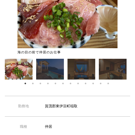
【TEL受付】9:30～18:00 土日・祝日定休
海の目の前で仲居のお仕事
２７０度
賀茂郡東伊豆町稲取
勤務地
仲居
職種