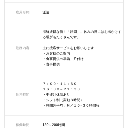
雇用形態
派遣
海鮮抜群な街！「静岡」。休みの日にはお出かけす
る場所もたくさんです。
勤務内容
主に接客サービスをお願いします
・お客様のご案内
・食事提供の準備、片付け
・食事提供
７：００～１１：３０
１６：００～２１：３０
勤務時間
・中抜け休憩あり
・シフト制（実動８時間）
・時間外平均：月／１０~３０時間程
稼働時間
180～200時間