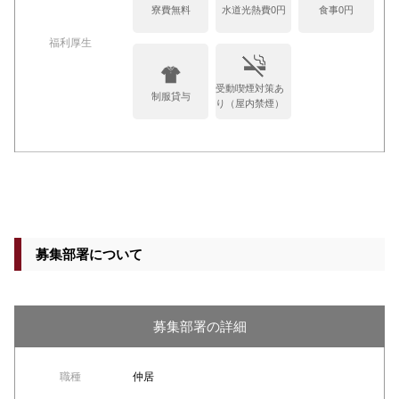
寮費無料
水道光熱費0円
食事0円
福利厚生
受動喫煙対策あ
制服貸与
り（屋内禁煙）
募集部署について
募集部署の詳細
職種
仲居