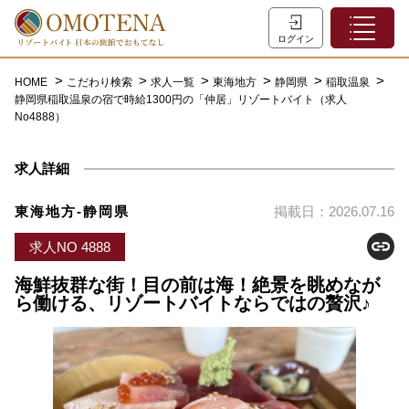
ホーム
ログイン
こだわり検索
HOME
こだわり検索
求人一覧
東海地方
静岡県
稲取温泉
静岡県稲取温泉の宿で時給1300円の「仲居」リゾートバイト（求人
特集一覧
No4888）
主な職種
求人詳細
初めての方へ
お問い合わせ
東海地方-静岡県
掲載日：2026.07.16
よくあるご質問
求人NO 4888
会員登録
海鮮抜群な街！目の前は海！絶景を眺めなが
ら働ける、リゾートバイトならではの贅沢♪
LINEでログイン
0120-932-959