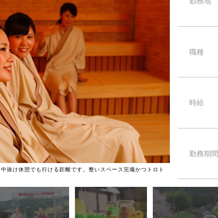
勤務地
職種
時給
勤務期
。中抜け休憩でも行ける距離です。整いスペース完備かつトロト
日本三名泉の下呂
らうらやましがら