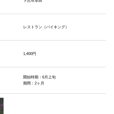
下呂市幸田
レストラン（バイキング）
1,400円
開始時期：6月上旬
間
期間：2ヶ月
温泉は美肌の湯として有名です。下呂での生活で肌がツヤツヤになり友達か
レト
れることもあるとか！
能。