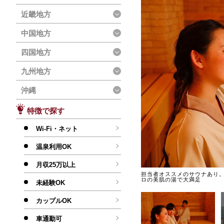
近畿地方
中国地方
四国地方
九州地方
沖縄
特徴で探す
Wi-Fi・ネット
温泉利用OK
月収25万以上
泉へ到着します。
担当者オススメのサウナあり
ロの美肌の湯で大満足
未経験OK
カップルOK
車通勤可