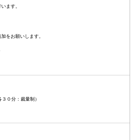
行います。
追加をお願いします。
り
後各３０分：裁量制）