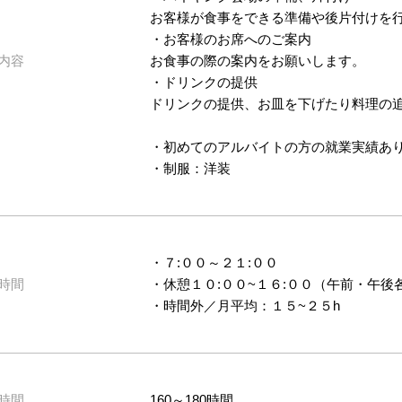
お客様が食事をできる準備や後片付けを
・お客様のお席へのご案内
内容
お食事の際の案内をお願いします。
・ドリンクの提供
ドリンクの提供、お皿を下げたり料理の
・初めてのアルバイトの方の就業実績あ
・制服：洋装
・７:００～２１:００
時間
・休憩１０:００~１６:００（午前・午
・時間外／月平均：１５~２５h
時間
160～180時間