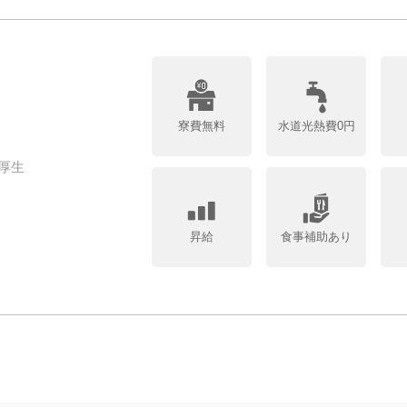
寮費無料
水道光熱費0円
厚生
昇給
食事補助あり