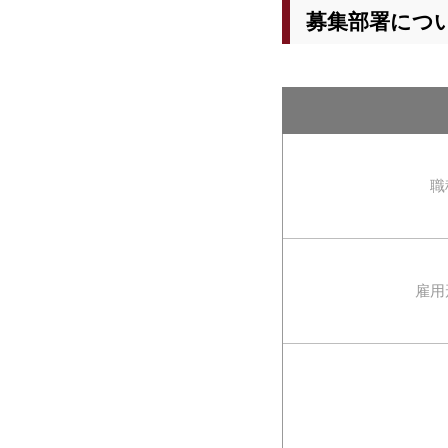
募集部署につ
職
雇用