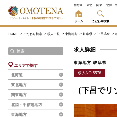
北海道
東北
関東
北陸・
ホーム
こだわり検索
HOME
こだわり検索
求人一覧
東海地方
岐阜県
下呂温泉
求人詳細
東海地方-岐阜県
エリアで探す
求人NO 5576
北海道
東北地方
（下呂でリ
関東地方
北陸・甲信越地方
東海地方