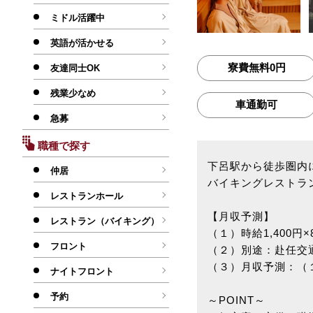
ミドル活躍中
英語が活かせる
寮費無料0円
友達同士OK
残業少なめ
車通勤可
急募
職種で探す
下呂駅から徒歩圏内
仲居
バイキングレストラ
レストランホール
【月収予測】
レストラン（バイキング）
（１）時給1,400円×
フロント
（２）別途：赴任交
（３）月収予測：（１
ナイトフロント
予約
～POINT～