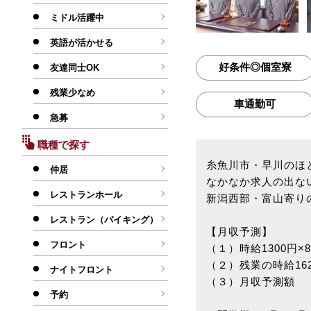
ミドル活躍中
英語が活かせる
好条件◎個室寮
友達同士OK
残業少なめ
車通勤可
急募
職種で探す
糸魚川市・早川のほ
仲居
なかなか求人の出な
レストランホール
新潟西部・富山寄り
レストラン（バイキング）
【月収予測】
フロント
（１）時給1300円×8
（２）残業の時給1625
ナイトフロント
（３）月収予測額 （
予約