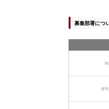
募集部署につ
職
雇用