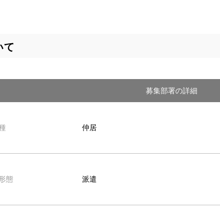
いて
募集部署の詳細
種
仲居
形態
派遣