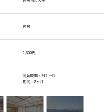
糸魚川市大平
仲居
1,300円
開始時期：9月上旬
間
期間：2ヶ月
囲気です
お食