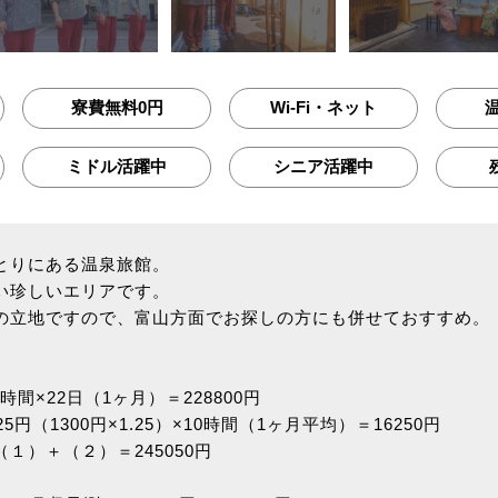
寮費無料0円
Wi-Fi・ネット
ミドル活躍中
シニア活躍中
とりにある温泉旅館。
い珍しいエリアです。
の立地ですので、富山方面でお探しの方にも併せておすすめ。
時間×22日（1ヶ月）＝228800円
円（1300円×1.25）×10時間（1ヶ月平均）＝16250円
１）＋（２）＝245050円