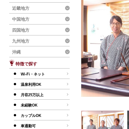
近畿地方
中国地方
四国地方
九州地方
沖縄
特徴で探す
Wi-Fi・ネット
温泉利用OK
月収25万以上
未経験OK
カップルOK
車通勤可