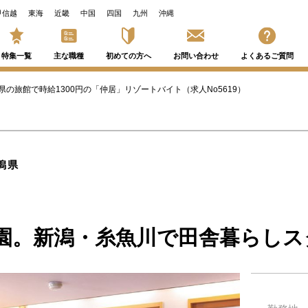
甲信越
東海
近畿
中国
四国
九州
沖縄
特集一覧
主な職種
初めての方へ
お問い合わせ
よくあるご質問
県の旅館で時給1300円の「仲居」リゾートバイト（求人No5619）
潟県
園。新潟・糸魚川で田舎暮らしス