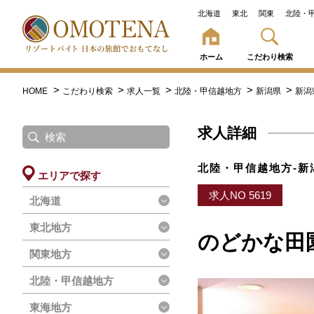
北海道
東北
関東
北陸・
ホーム
こだわり検索
HOME
こだわり検索
求人一覧
北陸・甲信越地方
新潟県
新潟
求人詳細
北陸・甲信越地方-新
エリアで探す
求人NO 5619
北海道
東北地方
のどかな田
関東地方
北陸・甲信越地方
東海地方