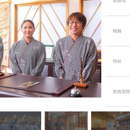
勤務地
職種
時給
勤務期
アットホームな雰