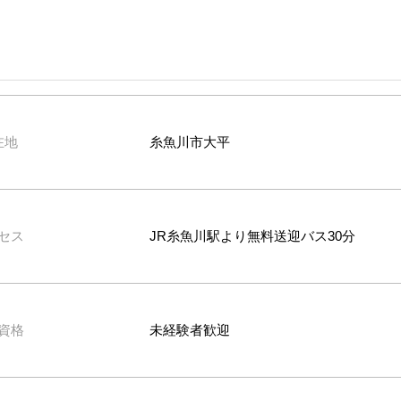
在地
糸魚川市大平
セス
JR糸魚川駅より無料送迎バス30分
資格
未経験者歓迎