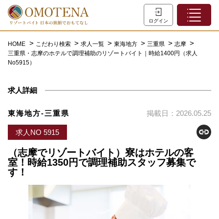
ホーム
ログイン
こだわり検索
HOME
こだわり検索
求人一覧
東海地方
三重県
志摩
三重県・志摩のホテルで調理補助のリゾートバイト｜時給1400円（求人
特集一覧
No5915）
主な職種
求人詳細
初めての方へ
お問い合わせ
東海地方-三重県
掲載日：2026.05.25
よくあるご質問
求人NO 5915
会員登録
（志摩でリゾートバイト）寮はホテルの客
室！時給1350円で調理補助スタッフ募集で
す！
LINEでログイン
0120-932-959