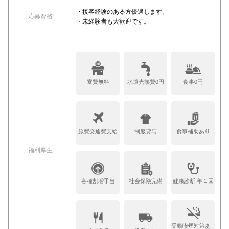
・接客経験のある方優遇します。
応募資格
・未経験者も大歓迎です。
寮費無料
水道光熱費0円
食事0円
旅費交通費支給
制服貸与
食事補助あり
福利厚生
各種割増手当
社会保険完備
健康診断 年１回
受動喫煙対策あ