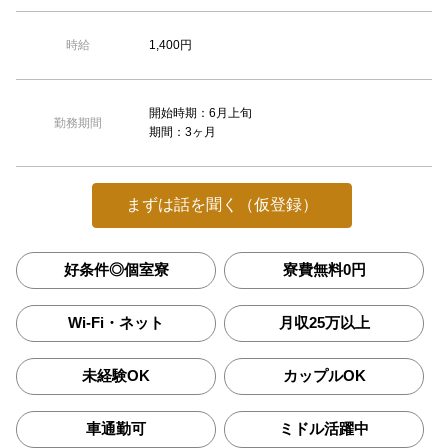
1,400円
時給
開始時期：6月上旬
勤務期間
期間：3ヶ月
まずは話を聞く（仮登録）
好条件◎個室寮
寮費無料0円
Wi-Fi・ネット
月収25万以上
未経験OK
カップルOK
車通勤可
ミドル活躍中