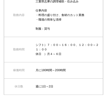
三重県志摩の調理補助・住み込み
仕事内容
勤務内容
・料理の盛り付け、食材のカット業務
・職場の簡単な清掃
制服：貸与
シフト）７：００～１６：００、１２：００～２
勤務時間
１：００
休日 ）月４～６日
稼働時間
月に180時間～200時間
休日数
週に1日～2日