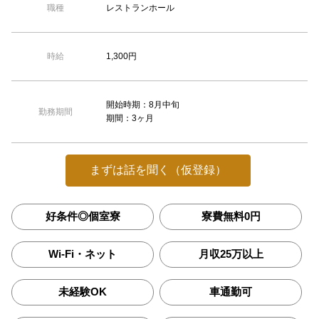
レストランホール
職種
1,300円
時給
開始時期：8月中旬
勤務期間
期間：3ヶ月
まずは話を聞く（仮登録）
好条件◎個室寮
寮費無料0円
Wi-Fi・ネット
月収25万以上
未経験OK
車通勤可