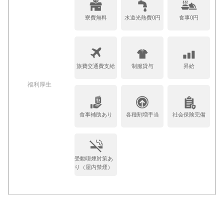
寮費無料
水道光熱費0円
食事0円
旅費交通費支給
制服貸与
昇給
福利厚生
食事補助あり
各種割増手当
社会保険完備
受動喫煙対策あ
り（屋内禁煙）