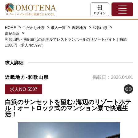
ホーム
ログイン
こだわり検索
HOME
こだわり検索
求人一覧
近畿地方
和歌山県
南紀白浜
特集一覧
和歌山県・南紀白浜のホテルでレストランホールのリゾートバイト｜時給
1300円（求人No5997）
主な職種
初めての方へ
求人詳細
お問い合わせ
近畿地方-和歌山県
掲載日：2026.04.01
よくあるご質問
求人NO 5997
会員登録
白浜のサンセットを望む♪海辺のリゾートホテ
ル！オートロック式のマンション寮で快適生
活！
LINEでログイン
0120-932-959