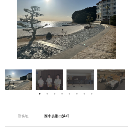
【TEL受付】9:30～18:00 土日・祝日定休
夏の制服
西牟婁郡白浜町
勤務地