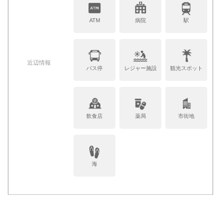
ATM
病院
駅
近辺情報
バス停
レジャー施設
観光スポット
飲食店
薬局
市街地
海