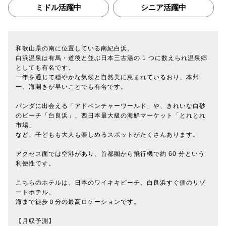
ミドル活躍中
シニア活躍中
和歌山県の南に位置している南紀白浜。
白浜温泉は有馬・道後と並ぶ日本三古湯の 1 つに数えられ温泉郷
としても有名です。
一年を通じて穏やかな気候と自然美に恵まれているおり、本州
一、海開きが早いことでも有名です。
パンダに出会える「アドベンチャーワールド」や、きれいな白砂
のビーチ「白良浜」、西日本最大級の海鮮マーケット「とれとれ
市場」
など、子どもも大人も楽しめるスポットがたくさんあります。
アクセス面では空港があり、首都圏から飛行機で約 60 分という
利便性です。
こちらのホテルは、日本のワイキキビーチ、白良浜すぐ側のリゾ
ートホテル。
海まで徒歩０分の最高ロケーションです。
【月収予測】