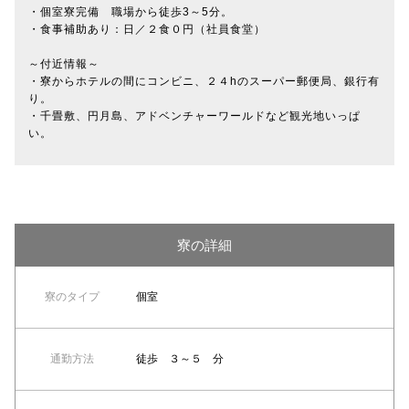
・個室寮完備 職場から徒歩3～5分。
・食事補助あり：日／２食０円（社員食堂）
～付近情報～
・寮からホテルの間にコンビニ、２４hのスーパー郵便局、銀行有
り。
・千畳敷、円月島、アドベンチャーワールドなど観光地いっぱ
い。
寮の詳細
寮のタイプ
個室
通勤方法
徒歩 ３～５ 分