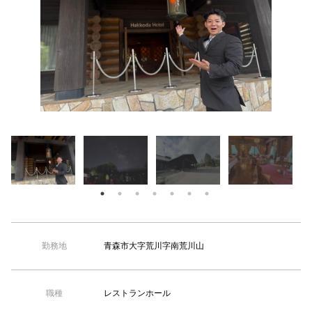
【TEL受付】9:30～18:00 土日・祝日定休
八甲田山
青森市大字荒川字南荒川山
勤務地
レストランホール
職種