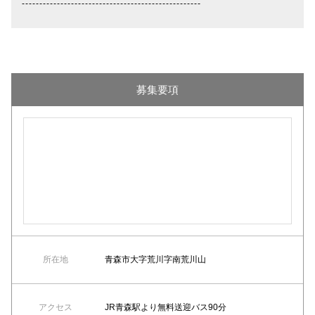
---------------------------------------------------
募集要項
所在地
青森市大字荒川字南荒川山
アクセス
JR青森駅より無料送迎バス90分