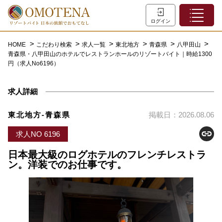
ホーム
ログイン
こだわり検索
HOME
こだわり検索
求人一覧
東北地方
青森県
八甲田山
青森県・八甲田山のホテルでレストランホールのリゾートバイト｜時給1300
特集一覧
円（求人No6196）
主な職種
求人詳細
初めての方へ
お問い合わせ
東北地方-青森県
掲載日：2026.08.06
よくあるご質問
求人NO 6196
会員登録
日本最大級のログホテルのフレンチレストラ
ン。洋装でのお仕事です。
LINEでログイン
0120-932-959