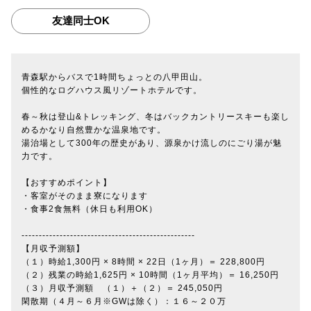
友達同士OK
青森駅からバスで1時間ちょっとの八甲田山。
個性的なログハウス風リゾートホテルです。
春～秋は登山&トレッキング、冬はバックカントリースキーも楽し
めるかなり自然豊かな温泉地です。
湯治場として300年の歴史があり、源泉かけ流しのにごり湯が魅
力です。
【おすすめポイント】
・客室がそのまま寮になります
・食事2食無料（休日も利用OK）
--------------------------------------------------
【月収予測額】
（１）時給1,300円 × 8時間 × 22日（1ヶ月）＝ 228,800円
（２）残業の時給1,625円 × 10時間（1ヶ月平均）＝ 16,250円
（３）月収予測額 （１）＋（２）＝ 245,050円
閑散期（４月～６月※GWは除く）：１６～２０万