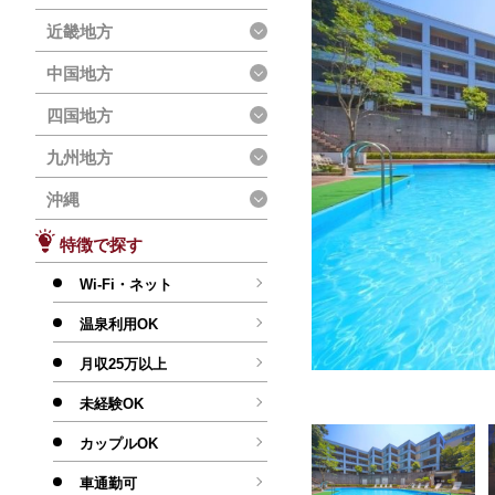
近畿地方
中国地方
四国地方
九州地方
沖縄
特徴で探す
Wi-Fi・ネット
温泉利用OK
月収25万以上
未経験OK
カップルOK
車通勤可