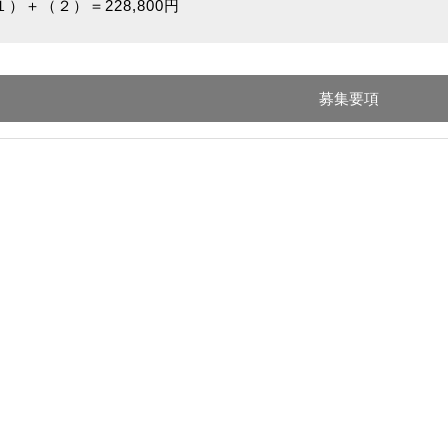
）＋（２）＝228,800円
募集要項