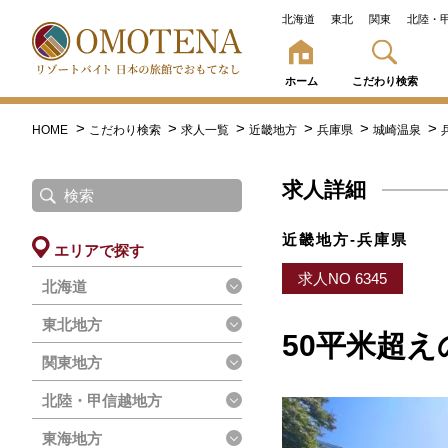
北海道
東北
関東
北陸・
ホーム
こだわり検索
HOME
こだわり検索
求人一覧
近畿地方
兵庫県
城崎温泉
求人詳細
近畿地方-兵庫県
エリアで探す
求人NO 6345
北海道
東北地方
50平米超
関東地方
北陸・甲信越地方
東海地方