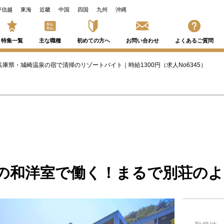
甲信越
東海
近畿
中国
四国
九州
沖縄
特集一覧
主な職種
初めての方へ
お問い合わせ
よくあるご質問
兵庫県・城崎温泉の宿で清掃のリゾートバイト｜時給1300円（求人No6345）
えの和洋室で働く！まるで別荘の