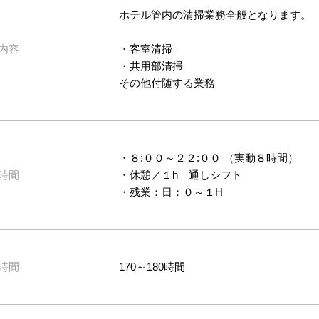
ホテル管内の清掃業務全般となります。
内容
・客室清掃
・共用部清掃
その他付随する業務
・８:００～２２:００ （実動８時間）
時間
・休憩／１h 通しシフト
・残業：日：０～１H
時間
170～180時間