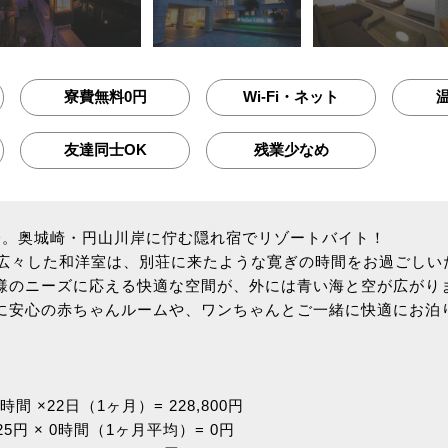
寮費無料0円
Wi-Fi・ネット
友達同士OK
残業少なめ
分。奥城崎・円山川岸に佇む隠れ宿でリゾートバイト！
る広々した和洋室は、別荘に来たような寛ぎの時間をお過ごしい
様のニーズに応える快適な空間が、外には青い海と空が広がり
に安心の赤ちゃんルームや、ワンちゃんとご一緒に快適にお泊
時間 ×22日（1ヶ月）= 228,800円
5円 × 0時間（1ヶ月平均）= 0円