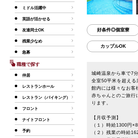
ミドル活躍中
英語が活かせる
好条件◎個室寮
友達同士OK
残業少なめ
カップルOK
急募
職種で探す
城崎温泉から車で7
仲居
全室50平米を超え
レストランホール
館内には様々なお客
赤ちゃんとのご旅行
レストラン（バイキング）
ります。
フロント
【月収予測】
ナイトフロント
（１）時給1300円×8
予約
（２）残業の時給162