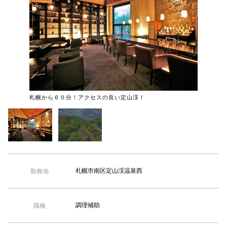
【TEL受付】9:30～18:00 土日・祝日定休
札幌から６０分！アクセスの良い定山渓！
札幌市南区定山渓温泉西
勤務地
調理補助
職種