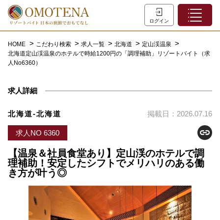
ホーム
ログイン
こだわり検索
HOME
こだわり検索
求人一覧
北海道
定山渓温泉
北海道定山渓温泉のホテルで時給1200円の「調理補助」リゾートバイト（求
特集一覧
人No6360）
主な職種
求人詳細
初めての方へ
お問い合わせ
北海道-北海道
掲載日：2026.07.16
よくあるご質問
求人NO 6360
会員登録
【温泉＆社員食堂あり】定山渓のホテルで調
理補助！安定したシフトでメリハリのある働
き方が叶う◎
LINEでログイン
0120-932-959