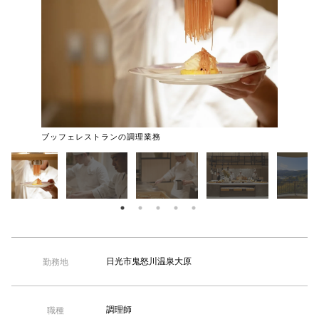
【TEL受付】9:30～18:00 土日・祝日定休
調理スタ
ブッフェレストランの調理業務
日光市鬼怒川温泉大原
勤務地
調理師
職種