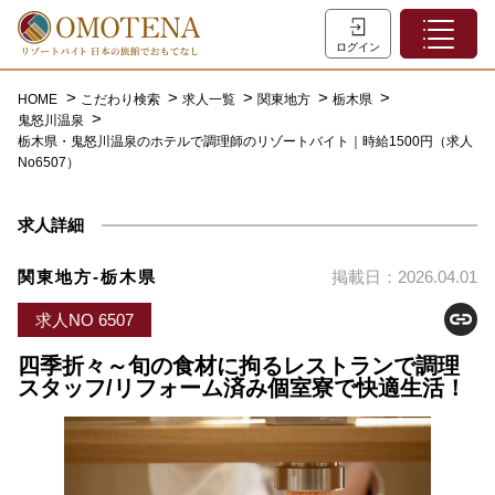
ホーム
ログイン
こだわり検索
HOME
こだわり検索
求人一覧
関東地方
栃木県
鬼怒川温泉
特集一覧
栃木県・鬼怒川温泉のホテルで調理師のリゾートバイト｜時給1500円（求人
No6507）
主な職種
初めての方へ
求人詳細
お問い合わせ
関東地方-栃木県
掲載日：2026.04.01
よくあるご質問
求人NO 6507
会員登録
四季折々～旬の食材に拘るレストランで調理
スタッフ/リフォーム済み個室寮で快適生活！
LINEでログイン
0120-932-959