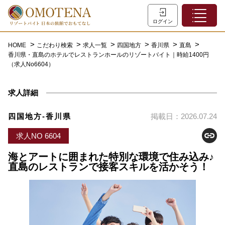
ホーム
ログイン
こだわり検索
HOME
こだわり検索
求人一覧
四国地方
香川県
直島
香川県・直島のホテルでレストランホールのリゾートバイト｜時給1400円
特集一覧
（求人No6604）
主な職種
求人詳細
初めての方へ
お問い合わせ
四国地方-香川県
掲載日：2026.07.24
よくあるご質問
求人NO 6604
会員登録
海とアートに囲まれた特別な環境で住み込み♪
直島のレストランで接客スキルを活かそう！
LINEでログイン
0120-932-959