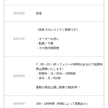
雇用形態
派遣
《直島でのレストラン業務です》
勤務内容
・オーダーお伺い
・配膳／下膳
・その他付随業務
7：00～23：00（フェリーの時間があるので就業時
間は調整いたします）
・時間外：日／30分～1時間程
勤務時間
・休日：月／9日程
通勤の場合は通し勤務で相談OK！
稼働時間
160～180時間（時期によって変動あり）