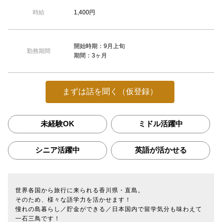
1,400円
時給
開始時期：9月上旬
勤務期間
期間：3ヶ月
まずは話を聞く（仮登録）
未経験OK
ミドル活躍中
シニア活躍中
英語が活かせる
世界各国から旅行に来られる香川県・直島。
そのため、様々な語学力を活かせます！
憧れの島暮らし／貯金ができる／日本国内で留学気分も味わえて
一石三鳥です！