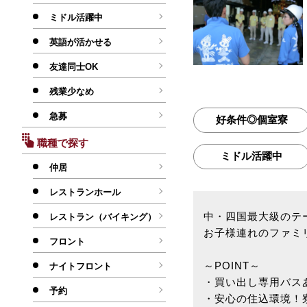
ミドル活躍中
英語が活かせる
友達同士OK
残業少なめ
急募
好条件◎個室寮
職種で探す
ミドル活躍中
仲居
レストランホール
中・四国最大級のテ
レストラン（バイキング）
お子様連れのファミ
フロント
～POINT～
ナイトフロント
・買い出し専用バス
予約
・安心の住込環境！