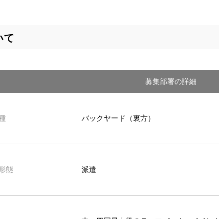
いて
募集部署の詳細
種
バックヤード（裏方）
形態
派遣