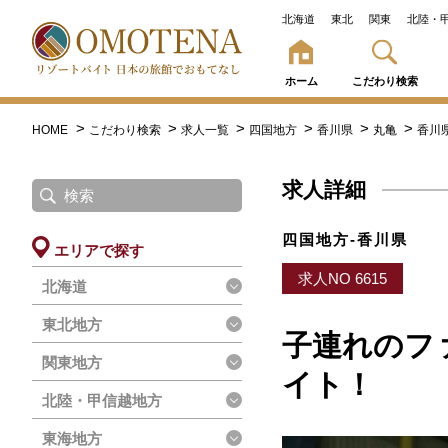
北海道
東北
関東
北陸・
ホーム
こだわり検索
HOME
こだわり検索
求人一覧
四国地方
香川県
丸亀
香川
求人詳細
四国地方-香川県
エリアで探す
求人NO 6615
北海道
東北地方
子連れのフ
関東地方
イト！
北陸・甲信越地方
東海地方