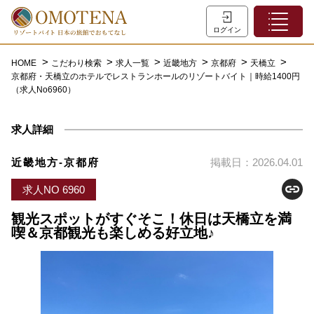
ホーム
ログイン
こだわり検索
HOME
こだわり検索
求人一覧
近畿地方
京都府
天橋立
京都府・天橋立のホテルでレストランホールのリゾートバイト｜時給1400円
特集一覧
（求人No6960）
主な職種
求人詳細
初めての方へ
お問い合わせ
近畿地方-京都府
掲載日：2026.04.01
よくあるご質問
求人NO 6960
会員登録
観光スポットがすぐそこ！休日は天橋立を満
喫＆京都観光も楽しめる好立地♪
LINEでログイン
0120-932-959