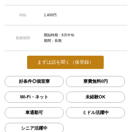
1,400円
時給
開始時期：8月中旬
勤務期間
期間：長期
まずは話を聞く（仮登録）
好条件◎個室寮
寮費無料0円
Wi-Fi・ネット
未経験OK
車通勤可
ミドル活躍中
シニア活躍中