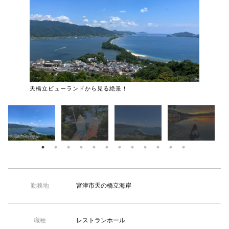
【TEL受付】9:30～18:00 土日・祝日定休
天橋立ビューランドから見る絶景！
インスタ
宮津市天の橋立海岸
勤務地
レストランホール
職種