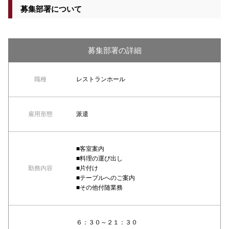
募集部署について
募集部署の詳細
職種
レストランホール
雇用形態
派遣
■客室案内
■料理の運び出し
勤務内容
■片付け
■テーブルへのご案内
■その他付随業務
６：３０～２１：３０