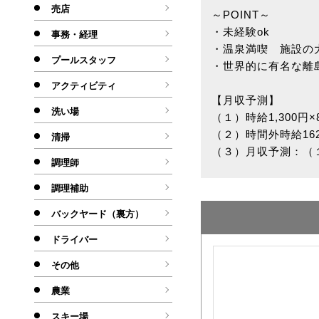
売店
～POINT～
・未経験ok
事務・経理
・温泉満喫 施設の
プールスタッフ
・世界的に有名な離
アクティビティ
【月収予測】
洗い場
（１）時給1,300円×
（２）時間外時給16
清掃
（３）月収予測：（１
調理師
調理補助
バックヤード（裏方）
ドライバー
その他
農業
スキー場