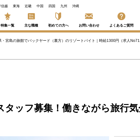
甲信越
東海
近畿
中国
四国
九州
沖縄
特集一覧
主な職種
初めての方へ
お問い合わせ
よくあるご質問
県・宮島の旅館でバックヤード（裏方）のリゾートバイト｜時給1300円（求人No71
スタッフ募集！働きながら旅行気