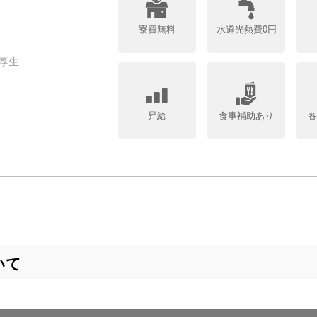
寮費無料
水道光熱費0円
厚生
昇給
食事補助あり
いて