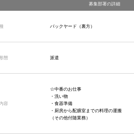
募集部署の詳細
種
バックヤード（裏方）
形態
派遣
☆中番のお仕事
・洗い物
内容
・食器準備
・厨房から配膳室までの料理の運搬
（その他付随業務）