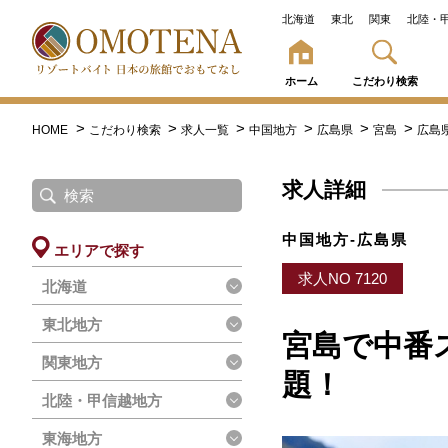
北海道
東北
関東
北陸・
ホーム
こだわり検索
HOME
こだわり検索
求人一覧
中国地方
広島県
宮島
広島
求人詳細
中国地方-広島県
エリアで探す
求人NO 7120
北海道
東北地方
宮島で中番
関東地方
題！
北陸・甲信越地方
東海地方