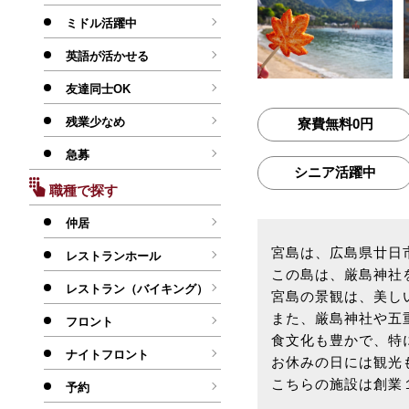
ミドル活躍中
英語が活かせる
友達同士OK
残業少なめ
寮費無料0円
急募
シニア活躍中
職種で探す
仲居
宮島は、広島県廿日
レストランホール
この島は、厳島神社
レストラン（バイキング）
宮島の景観は、美し
また、厳島神社や五
フロント
食文化も豊かで、特
ナイトフロント
お休みの日には観光
こちらの施設は創業
予約