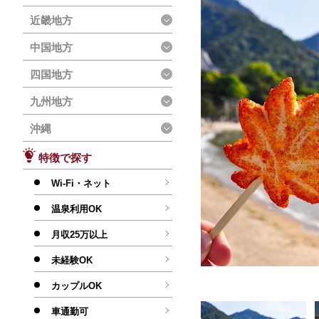
近畿地方
中国地方
四国地方
九州地方
沖縄
特徴で探す
Wi-Fi・ネット
温泉利用OK
月収25万以上
未経験OK
カップルOK
車通勤可