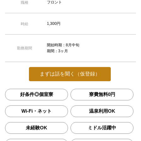
フロント
職種
1,300円
時給
開始時期：8月中旬
勤務期間
期間：3ヶ月
まずは話を聞く（仮登録）
好条件◎個室寮
寮費無料0円
Wi-Fi・ネット
温泉利用OK
未経験OK
ミドル活躍中