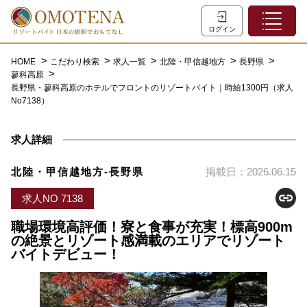
ホーム
ログイン
こだわり検索
HOME
こだわり検索
求人一覧
北陸・甲信越地方
長野県
蓼科高原
特集一覧
長野県・蓼科高原のホテルでフロントのリゾートバイト｜時給1300円（求人
No7138）
主な職種
初めての方へ
求人詳細
お問い合わせ
北陸・甲信越地方-長野県
掲載日：2026.06.15
よくあるご質問
求人NO 7138
会員登録
職場環境高評価！寮と食事が充実！標高900m
の絶景とリゾート感満載のエリアでリゾート
バイトデビュー！
LINEでログイン
0120-932-959