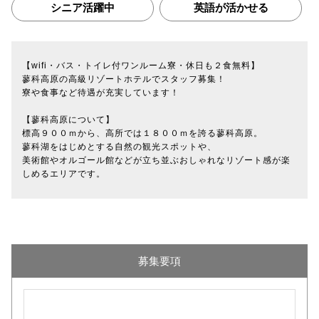
シニア活躍中
英語が活かせる
【wifi・バス・トイレ付ワンルーム寮・休日も２食無料】
蓼科高原の高級リゾートホテルでスタッフ募集！
寮や食事など待遇が充実しています！
【蓼科高原について】
標高９００ｍから、高所では１８００ｍを誇る蓼科高原。
蓼科湖をはじめとする自然の観光スポットや、
美術館やオルゴール館などが立ち並ぶおしゃれなリゾート感が楽
しめるエリアです。
募集要項